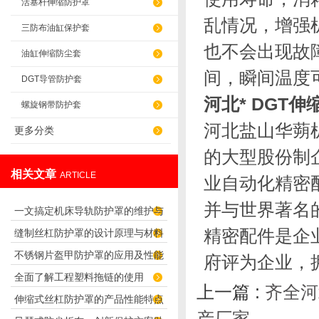
活塞杆伸缩防护罩
乱情况，增强机
三防布油缸保护套
也不会出现故障
油缸伸缩防尘套
间，瞬间温度可
DGT导管防护套
河北* DGT
螺旋钢带防护套
河北盐山华蒴
更多分类
的大型股份制
相关文章
ARTICLE
业自动化精密
并与世界著名
一文搞定机床导轨防护罩的维护与
精密配件是企
缝制丝杠防护罩的设计原理与材料
保养要点
不锈钢片盔甲防护罩的应用及性能
选择
府评为企业，
全面了解工程塑料拖链的使用
特点
上一篇 :
齐全河
伸缩式丝杠防护罩的产品性能特点
产厂家