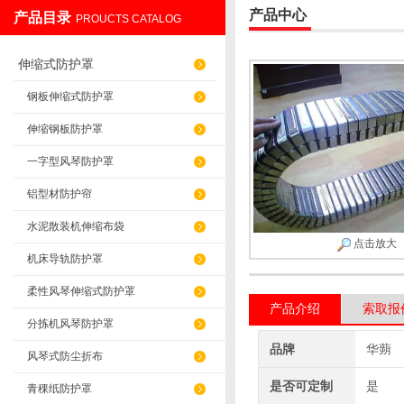
产品中心
产品目录
PROUCTS CATALOG
盐山华蒴机床附件制造有限公司
伸缩式防护罩
钢板伸缩式防护罩
伸缩钢板防护罩
一字型风琴防护罩
铝型材防护帘
水泥散装机伸缩布袋
点击放大
机床导轨防护罩
柔性风琴伸缩式防护罩
产品介绍
索取报
分拣机风琴防护罩
品牌
华蒴
风琴式防尘折布
是否可定制
是
青稞纸防护罩