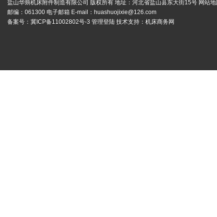
盐山华蒴机床附件制造有限公司 版权所有 地址：河北省盐山县东大街15号
网站地
邮编：061300 电子邮箱 E-mail：
huashuojixie@126.com
备案号：
冀ICP备11002802号-3
管理登陆
技术支持：
机床商务网