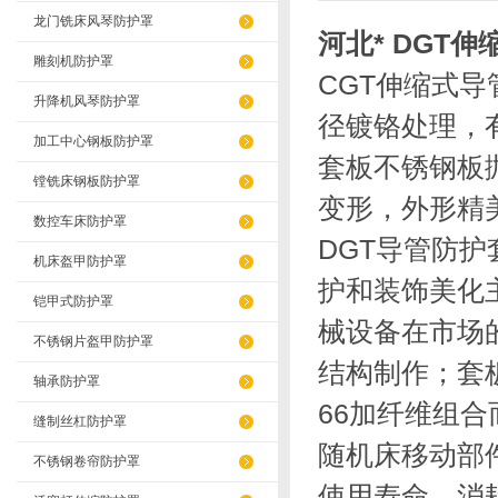
龙门铣床风琴防护罩
河北* DGT
雕刻机防护罩
CGT伸缩式
升降机风琴防护罩
径镀铬处理，
加工中心钢板防护罩
套板不锈钢板
镗铣床钢板防护罩
变形，外形精
数控车床防护罩
DGT导管防
机床盔甲防护罩
护和装饰美化
铠甲式防护罩
械设备在市场
不锈钢片盔甲防护罩
结构制作；套
轴承防护罩
66加纤维组
缝制丝杠防护罩
随机床移动部
不锈钢卷帘防护罩
使用寿命，消