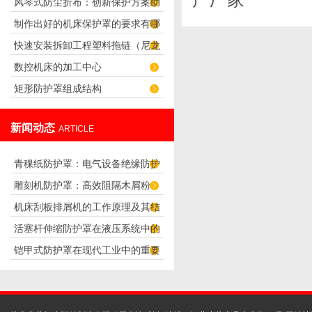
风琴式防尘折布：创新保护方案助
制作出好的机床保护罩的要求有哪
您避免灰尘困扰
快速安装拆卸工程塑料拖链（尼龙
些？
数控机床的加工中心
拖链）的技巧
矩形防护罩组成结构
新闻动态
ARTICLE
青稞纸防护罩：电气设备绝缘防护
雕刻机防护罩：高效阻隔木屑粉
专用方案
机床刮板排屑机的工作原理及其结
尘，守护设备精度与安全
活塞杆伸缩防护罩在液压系统中的
构分析
铠甲式防护罩在现代工业中的重要
应用
性