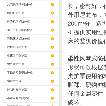
长，密封好，
龙门铣床风琴防护罩
雕刻机防护罩
外用尼龙布，
升降机风琴防护罩
200m/分
加工中心钢板防护罩
机提供实用性
镗铣床钢板防护罩
床的整机价值
数控车床防护罩
机床盔甲防护罩
柔性风琴式防
铠甲式防护罩
形状可以根据
不锈钢片盔甲防护罩
类护罩使用的
轴承防护罩
脚踩、硬物冲
缝制丝杠防护罩
任何金属零件
不锈钢卷帘防护罩
破坏。