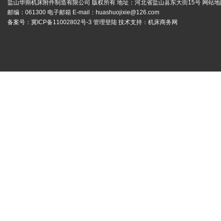
盐山华蒴机床附件制造有限公司 版权所有 地址：河北省盐山县东大街15号
网站地
邮编：061300 电子邮箱 E-mail：
huashuojixie@126.com
备案号：
冀ICP备11002802号-3
管理登陆
技术支持：
机床商务网