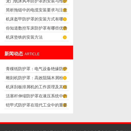
龙门铣床风琴防护罩的安装与维护
轨防护可靠之选
简析拖链中的电缆安装要求与注意
技巧
机床盔甲防护罩的安装方式有哪
事项
你知道数控车床防护罩有哪些优势
些？
机床垫铁的安装方法
吗？
新闻动态
ARTICLE
青稞纸防护罩：电气设备绝缘防护
雕刻机防护罩：高效阻隔木屑粉
专用方案
机床刮板排屑机的工作原理及其结
尘，守护设备精度与安全
活塞杆伸缩防护罩在液压系统中的
构分析
铠甲式防护罩在现代工业中的重要
应用
性