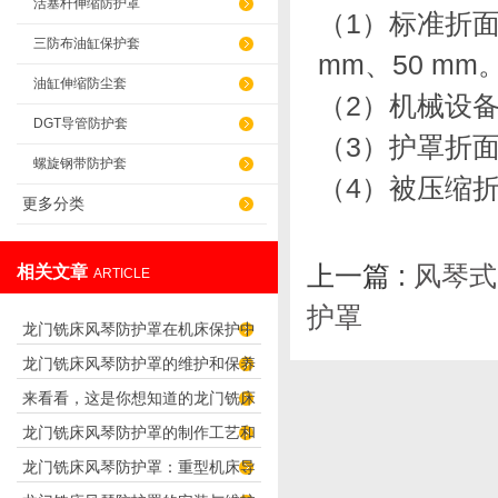
活塞杆伸缩防护罩
（1）标准折面的
三防布油缸保护套
mm、50 mm
油缸伸缩防尘套
（2）机械设备
DGT导管防护套
（3）护罩折
螺旋钢带防护套
（4）被压缩折
更多分类
上一篇 :
风琴式
相关文章
ARTICLE
护罩
龙门铣床风琴防护罩在机床保护中
龙门铣床风琴防护罩的维护和保养
的重要性
来看看，这是你想知道的龙门铣床
要点
龙门铣床风琴防护罩的制作工艺和
风琴防护罩吗？
龙门铣床风琴防护罩：重型机床导
特点