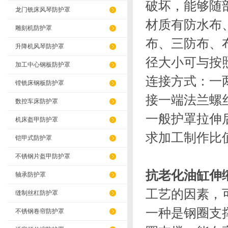
破坏，能够随
龙门铣床风琴防护罩
材质有防水布
雕刻机防护罩
布、三防布、
升降机风琴防护罩
径大小可与按照
加工中心钢板防护罩
连接方式：一
镗铣床钢板防护罩
接一端法兰螺
数控车床防护罩
一般护罩拉伸
机床盔甲防护罩
求加工制作比
铠甲式防护罩
不锈钢片盔甲防护罩
抗老化油缸伸
轴承防护罩
工艺的因素，
缝制丝杠防护罩
一种是钢圈支
不锈钢卷帘防护罩