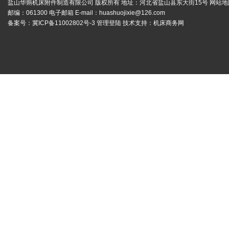
盐山华蒴机床附件制造有限公司 版权所有 地址：河北省盐山县东大街15号
网站地
邮编：061300 电子邮箱 E-mail：
huashuojixie@126.com
备案号：
冀ICP备11002802号-3
管理登陆
技术支持：
机床商务网