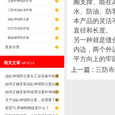
圈支撑、能在高
活塞杆伸缩防护罩
水、防油、防
三防布油缸保护套
本产品的灵活
油缸伸缩防尘套
DGT导管防护套
直径和长度。
螺旋钢带防护套
另一种就是缝
更多分类
内边，两个外
平方向上的牢
相关文章
ARTICLE
上一篇 :
三防布
油缸伸缩防尘套在工业设备中的重
如何正确安装油缸伸缩防尘套以确
要性
如何正确安装和使用活塞杆伸缩防
保其有效工作？
关于油缸伸缩防尘套，你需要了解
护罩？
新型TL系钢制拖链是什么？
的还有这么多！