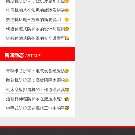
雕刻机防护罩，让机床更加安全！
排屑机的八个常见的故障及解决方
数控机床电气故障的简要说明
法
钢板伸缩式防护罩的设计与应用分
钢板伸缩式防护罩的安全设置可以
析
怎么样设置？
新闻动态
ARTICLE
青稞纸防护罩：电气设备绝缘防护
雕刻机防护罩：高效阻隔木屑粉
专用方案
机床刮板排屑机的工作原理及其结
尘，守护设备精度与安全
活塞杆伸缩防护罩在液压系统中的
构分析
铠甲式防护罩在现代工业中的重要
应用
性