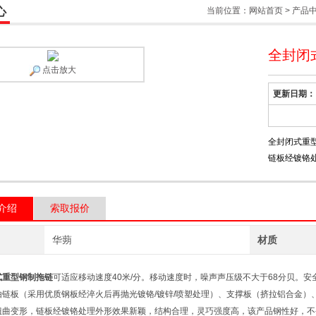
心
当前位置：
网站首页
>
产品
全封闭
点击放大
更新日期：
全封闭式重
链板经镀铬
介绍
索取报价
华蒴
材质
式重型钢制拖链
可适应移动速度40米/分。移动速度时，噪声声压级不大于68分贝。安全
由链板（采用优质钢板经淬火后再抛光镀铬/镀锌/喷塑处理）、支撑板（挤拉铝合金）
扭曲变形，链板经镀铬处理外形效果新颖，结构合理，灵巧强度高，该产品钢性好，不