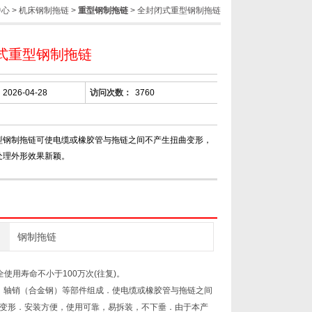
中心
>
机床钢制拖链
>
重型钢制拖链
> 全封闭式重型钢制拖链
式重型钢制拖链
2026-04-28
访问次数：
3760
型钢制拖链可使电缆或橡胶管与拖链之间不产生扭曲变形，
处理外形效果新颖。
钢制拖链
使用寿命不小于100万次(往复)。
、轴销（合金钢）等部件组成．使电缆或橡胶管与拖链之间
变形．安装方便，使用可靠，易拆装，不下垂．由于本产