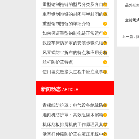
重型钢制拖链的型号分类及各自的
品外形
重型钢制拖链的封闭与半封闭的区
应用
全封闭
重型钢制拖链的详细介绍
别
如何保证重型钢制拖链正常运行
上一篇 :
数控车床防护罩的安装步骤总结为
风琴式防尘折布的特点和应用分析
六步骤，快来看看
丝杆防护罩特点
使用坦克链接头过程中应注意事项
新闻动态
ARTICLE
青稞纸防护罩：电气设备绝缘防护
雕刻机防护罩：高效阻隔木屑粉
专用方案
机床刮板排屑机的工作原理及其结
尘，守护设备精度与安全
活塞杆伸缩防护罩在液压系统中的
构分析