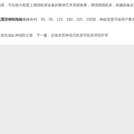
精美，可在较大程度上增强机床设备的整体艺术美观效果，增强我国机床，机械设备在
式重型钢制拖链
规格有45、65、95、125、180、225、250型，拖链宽度可按用户要
抗老化油缸伸缩防尘套
下一篇 :
定做东莞伸缩式机床导轨风琴防护罩