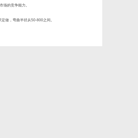
市场的竞争能力。
求定做，弯曲半径从50-800之间。