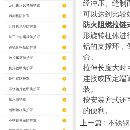
经冲压、缝制
龙门铣床风琴防护罩
可以达到比较
雕刻机防护罩
防火阻燃拉链
升降机风琴防护罩
形旋转柱体进
加工中心钢板防护罩
铝的支撑环，
镗铣床钢板防护罩
命。
数控车床防护罩
拉伸长度大时
机床盔甲防护罩
连接或固定端
铠甲式防护罩
装。
不锈钢片盔甲防护罩
按安装方式还
轴承防护罩
的便利。
缝制丝杠防护罩
不锈钢卷帘防护罩
上一篇 :
不锈钢