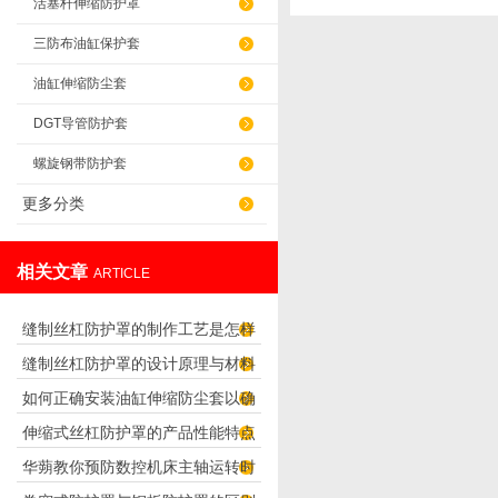
活塞杆伸缩防护罩
三防布油缸保护套
油缸伸缩防尘套
DGT导管防护套
螺旋钢带防护套
更多分类
相关文章
ARTICLE
缝制丝杠防护罩的制作工艺是怎样
缝制丝杠防护罩的设计原理与材料
的？
如何正确安装油缸伸缩防尘套以确
选择
伸缩式丝杠防护罩的产品性能特点
保其有效工作？
华蒴教你预防数控机床主轴运转时