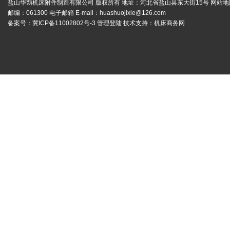
盐山华蒴机床附件制造有限公司 版权所有 地址：河北省盐山县东大街15号
网站地
邮编：061300 电子邮箱 E-mail：
huashuojixie@126.com
备案号：
冀ICP备11002802号-3
管理登陆
技术支持：
机床商务网