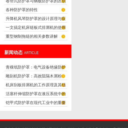
卷帘式防护罩与钢板防护罩的区别
的噪声
各种防护罩的特性
和特点
升降机风琴防护罩的设计原理与应
一文搞定机床链板式排屑机的使用
用
重型钢制拖链的相关参数讲解
方法
新闻动态
ARTICLE
青稞纸防护罩：电气设备绝缘防护
雕刻机防护罩：高效阻隔木屑粉
专用方案
机床刮板排屑机的工作原理及其结
尘，守护设备精度与安全
活塞杆伸缩防护罩在液压系统中的
构分析
铠甲式防护罩在现代工业中的重要
应用
性