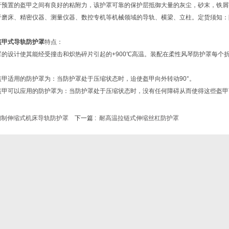
于预置的盔甲之间有良好的粘附力，该护罩可靠的保护层抵御大量的灰尘，砂末，铁屑
于磨床、精密仪器、测量仪器、数控专机等机械领域的导轨、横梁、立柱。定货须知：
盔甲式导轨防护罩
特点：
罩的设计使其能经受撞击和炽热碎片引起的+900℃高温。装配在柔性风琴防护罩每个
。
盔甲适用的防护罩为：当防护罩处于压缩状态时，迫使盔甲向外转动90°。
盔甲可以应用的防护罩为：当防护罩处于压缩状态时，没有任何障碍从而使得这些盔甲
钢制伸缩式机床导轨防护罩
下一篇 :
耐高温拉链式伸缩丝杠防护罩