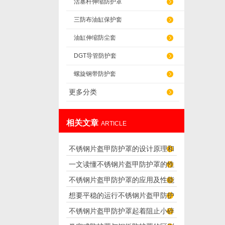
活塞杆伸缩防护罩
三防布油缸保护套
油缸伸缩防尘套
DGT导管防护套
螺旋钢带防护套
更多分类
相关文章
ARTICLE
不锈钢片盔甲防护罩的设计原理和
一文读懂不锈钢片盔甲防护罩的性
应用
不锈钢片盔甲防护罩的应用及性能
能特点
想要平稳的运行不锈钢片盔甲防护
特点
不锈钢片盔甲防护罩起着阻止小碎
罩，我们需要先了解下这些情况