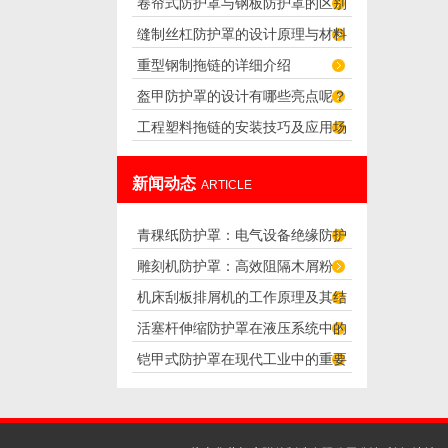
卷帘式防护罩与钢板防护罩的区别
片渗透的作用
缝制丝杠防护罩的设计原理与材料
和特点
重型钢制拖链的详细介绍
选择
盔甲防护罩的设计有哪些亮点呢？
工程塑料拖链的安装技巧及应用场
合
新闻动态
ARTICLE
青稞纸防护罩：电气设备绝缘防护
雕刻机防护罩：高效阻隔木屑粉
专用方案
机床刮板排屑机的工作原理及其结
尘，守护设备精度与安全
活塞杆伸缩防护罩在液压系统中的
构分析
铠甲式防护罩在现代工业中的重要
应用
性