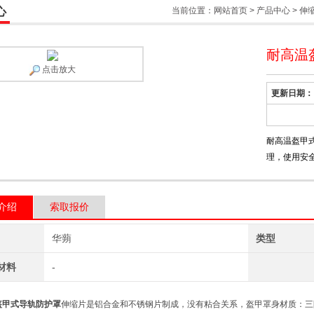
心
当前位置：
网站首页
>
产品中心
>
伸
耐高温
点击放大
更新日期：
耐高温盔甲
理，使用安
介绍
索取报价
华蒴
类型
材料
-
盔甲式导轨防护罩
伸缩片是铝合金和不锈钢片制成，没有粘合关系，盔甲罩身材质：三