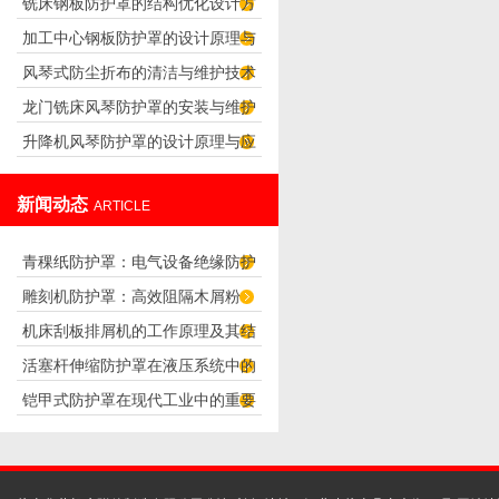
铣床钢板防护罩的结构优化设计方
析
加工中心钢板防护罩的设计原理与
案
风琴式防尘折布的清洁与维护技术
应用
龙门铣床风琴防护罩的安装与维护
升降机风琴防护罩的设计原理与应
技巧
用
新闻动态
ARTICLE
青稞纸防护罩：电气设备绝缘防护
雕刻机防护罩：高效阻隔木屑粉
专用方案
机床刮板排屑机的工作原理及其结
尘，守护设备精度与安全
活塞杆伸缩防护罩在液压系统中的
构分析
铠甲式防护罩在现代工业中的重要
应用
性