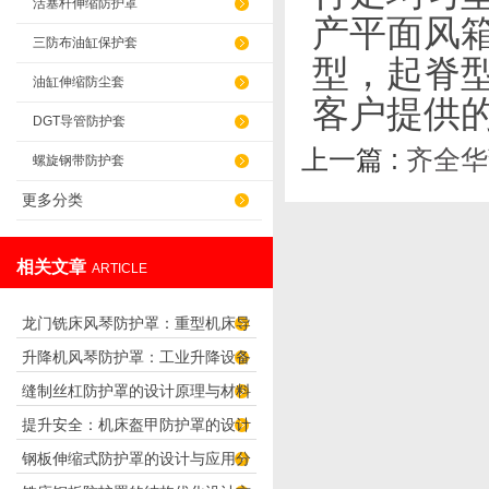
活塞杆伸缩防护罩
产平面风
三防布油缸保护套
型，起脊
油缸伸缩防尘套
客户提供
DGT导管防护套
上一篇 :
齐全华
螺旋钢带防护套
更多分类
相关文章
ARTICLE
龙门铣床风琴防护罩：重型机床导
升降机风琴防护罩：工业升降设备
轨防护可靠之选
缝制丝杠防护罩的设计原理与材料
的耐用防尘防护方案
提升安全：机床盔甲防护罩的设计
选择
钢板伸缩式防护罩的设计与应用分
原理解析