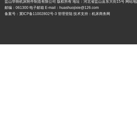
盐山华蒴机床附件制造有限公司 版权所有 地址：河北省盐山县东大街15号
网站地
邮编：061300 电子邮箱 E-mail：
huashuojixie@126.com
备案号：
冀ICP备11002802号-3
管理登陆
技术支持：
机床商务网