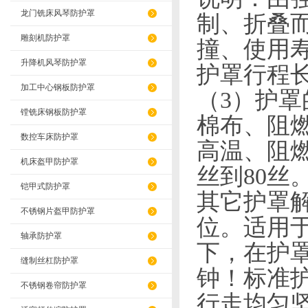
龙门铣床风琴防护罩
制、折叠
雕刻机防护罩
撞、使用
升降机风琴防护罩
护罩行程
加工中心钢板防护罩
（3）
护罩
镗铣床钢板防护罩
棉布、阻
数控车床防护罩
高温、阻
机床盔甲防护罩
丝到
80
丝
铠甲式防护罩
其它护罩
不锈钢片盔甲防护罩
位。适用
轴承防护罩
下，在护罩
缝制丝杠防护罩
钟！标准
不锈钢卷帘防护罩
行走均匀