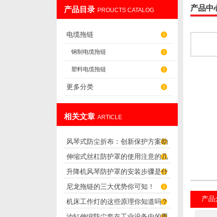
产品中
产品目录
PROUCTS CATALOG
盐山华蒴机床附件制造有限公司
电缆拖链
钢制电缆拖链
塑料电缆拖链
更多分类
相关文章
ARTICLE
风琴式防尘折布：创新保护方案助
伸缩式丝杠防护罩的使用注意的几
您避免灰尘困扰
升降机风琴防护罩的安装步骤是什
个方面
尼龙拖链的三大优势你可知！
么？
产品
机床工作灯的这些原理你知道吗？
油缸伸缩防尘套在工业设备中的重