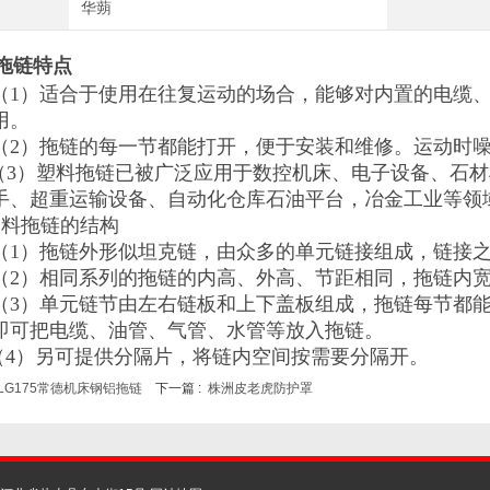
华蒴
拖链特点
（
1
）适合于使用在往复运动的场合，能够对内置的电缆
用。
（
2
）拖链的每一节都能打开，便于安装和维修。运动时
（
3
）塑料拖链已被广泛应用于数控机床、电子设备、石材
手、超重运输设备、自动化仓库
石油平台，冶金工业
等
领
塑料拖链的结构
（
1
）拖链外形似坦克链，由众多的单元链接组成，链接
（
2
）相同系列的拖链的内高
、外高、节距相同，拖链内
）单元链节由左右链板和上下盖板组成，拖链每节都能
即可把电缆、油管、气管、水管等放入拖链。
（4）另可提供分隔片，将链内空间按需要分隔开。
LG175常德机床钢铝拖链
下一篇 :
株洲皮老虎防护罩