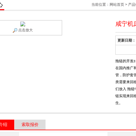
心
当前位置：
网站首页
>
产品
咸宁机
点击放大
更新日期：
拖链的开发
在国内推广
管，防护套
类需要来回移
们放入 拖链
链实现来回移
生。
介绍
索取报价