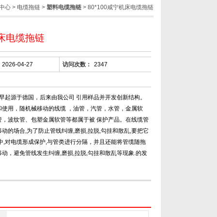
中心
>
电缆拖链
>
塑料电缆拖链
> 80*100咸宁机床电缆拖链
床电缆拖链
2026-04-27
访问次数：
2347
z早起源于德国，后来由我公司 引用样品并开发创新结构。
和使用，随机械移动的线缆 ，油管，汽管，水管，金属软
管，波纹管、包塑金属软管等都属于被 保护产品。在线缆管
动的场合,为了防止管线纠缠,磨损,拉脱,勾挂和散乱,要把它
中,对电缆形成保护,与管类进行分隔，并且还能将管缆随拖
动，避免管线发生纠缠,磨损,拉脱,勾挂和散乱等现象.的发