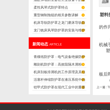
品牌
柔性风琴式防护罩特点
要性
塑料
重型钢制拖链的相关参数讲解
机床导轨防护罩之龙门磨床导轨防
的作
龙门铣床风琴防护罩的安装与维护
护罩的设计
技巧
新闻动态
机械
ARTICLE
青稞纸防护罩：电气设备绝缘防护
雕刻机防护罩：高效阻隔木屑粉
专用方案
（3
机床刮板排屑机的工作原理及其结
尘，守护设备精度与安全
板后
活塞杆伸缩防护罩在液压系统中的
构分析
铠甲式防护罩在现代工业中的重要
上一篇 :
T
应用
性