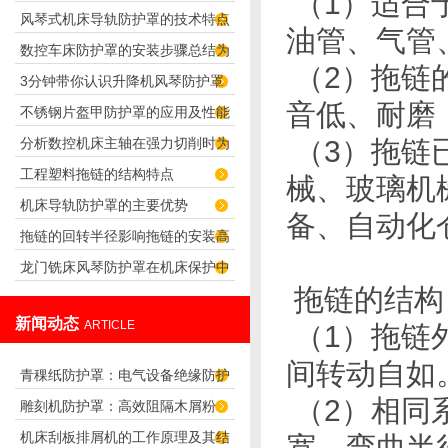
（
1
）适合
风琴式机床导轨防护罩的技术特点
案
油管、气管
数控车床防护罩的安装步骤总结为
（
2
）拖链
3分钟带你认识升降机风琴防护罩
六步骤，快来看看
音低、耐磨
不锈钢片盔甲防护罩的应用及性能
分析数控机床主轴在强力切削时为
（
3
）拖链
特点
工程塑料拖链的结构特点
何停转
械、玻璃机
机床导轨防护罩的主要优势
备、自动化
拖链的回转半径影响拖链的安装高
龙门铣床风琴防护罩在机床保护中
度
拖链的结构
的重要性
新闻动态
ARTICLE
（
1
）拖链
间转动自如
青稞纸防护罩：电气设备绝缘防护
（
2
）相同
雕刻机防护罩：高效阻隔木屑粉
专用方案
机床刮板排屑机的工作原理及其结
宽、弯曲半
尘，守护设备精度与安全