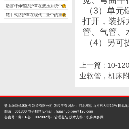
活塞杆伸缩防护罩在液压系统中的
构分析
（
3
）单元
铠甲式防护罩在现代工业中的重要
应用
打开，装拆
性
管、气管、
（
4
）另可
上一篇 :
10-
业软管，机床
盐山华蒴机床附件制造有限公司 版权所有 地址：河北省盐山县东大街15号
网站地
邮编：061300 电子邮箱 E-mail：
huashuojixie@126.com
备案号：
冀ICP备11002802号-3
管理登陆
技术支持：
机床商务网