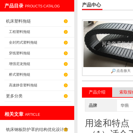
产品中心
产品目录
PROUCTS CATALOG
盐山华蒴机床附件制造有限公司
机床塑料拖链
工程塑料拖链
全封闭式塑料拖链
穿线塑料拖链
增强尼龙拖链
点击放大
桥式塑料拖链
高速静音塑料拖链
产品介绍
索取报
更多分类
品牌
华蒴
相关文章
ARTICLE
用途和特点
铣床钢板防护罩的结构优化设计方