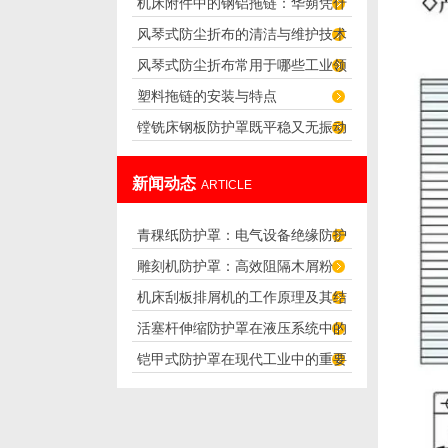
机床附件中的钢铝拖链：华蒴凭什
应用场景与选购参考
风琴式防尘折布的清洁与维护技术
么赢得行业客户认可？
风琴式防尘折布常用于哪些工业领
塑料拖链的安装与特点
域？
镗铣床钢板防护罩既平稳又无振动
噪音
新闻动态
ARTICLE
青稞纸防护罩：电气设备绝缘防护
雕刻机防护罩：高效阻隔木屑粉
专用方案
机床刮板排屑机的工作原理及其结
尘，守护设备精度与安全
活塞杆伸缩防护罩在液压系统中的
构分析
铠甲式防护罩在现代工业中的重要
应用
性