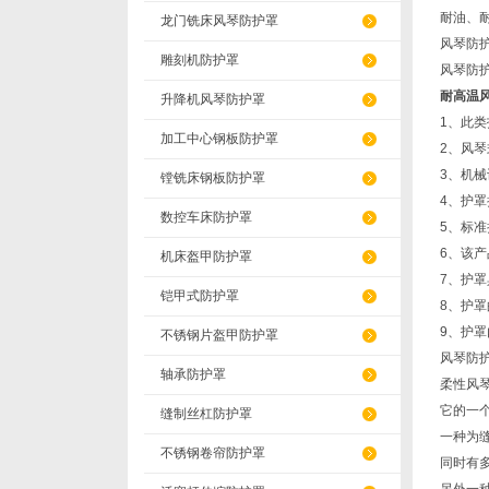
耐油、
龙门铣床风琴防护罩
风琴防
雕刻机防护罩
风琴防
耐高温
升降机风琴防护罩
1、此
加工中心钢板防护罩
2、风琴
3、机械
镗铣床钢板防护罩
4、护
数控车床防护罩
5、标准
6、该
机床盔甲防护罩
7、护
铠甲式防护罩
8、护罩
9、护
不锈钢片盔甲防护罩
风琴防
轴承防护罩
柔性风
它的一
缝制丝杠防护罩
一种为
不锈钢卷帘防护罩
同时有