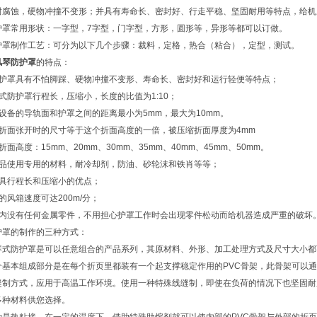
耐腐蚀，硬物冲撞不变形；并具有寿命长、密封好、行走平稳、坚固耐用等特点，给机
护罩常用形状：一字型，7字型，门字型，方形，圆形等，异形等都可以订做。
护罩制作工艺：可分为以下几个步骤：裁料，定格，热合（粘合），定型，测试。
风琴防护罩
的特点：
类护罩具有不怕脚踩、硬物冲撞不变形、寿命长、密封好和运行轻便等特点；
式防护罩行程长，压缩小，长度的比值为1:10；
设备的导轨面和护罩之间的距离最小为5mm，最大为10mm。
罩折面张开时的尺寸等于这个折面高度的一倍，被压缩折面厚度为4mm
折面高度：15mm、20mm、30mm、35mm、40mm、45mm、50mm。
产品使用专用的材料，耐冷却剂，防油、砂轮沫和铁肖等等；
罩具行程长和压缩小的优点；
的风箱速度可达200m/分；
罩内没有任何金属零件，不用担心护罩工作时会出现零件松动而给机器造成严重的破坏
护罩的制作的三种方式：
琴式防护罩是可以任意组合的产品系列，其原材料、外形、加工处理方式及尺寸大小都
个基本组成部分是在每个折页里都装有一个起支撑稳定作用的PVC骨架，此骨架可以
缝制方式，应用于高温工作环境。使用一种特殊线缝制，即使在负荷的情况下也坚固耐
多种材料供您选择。