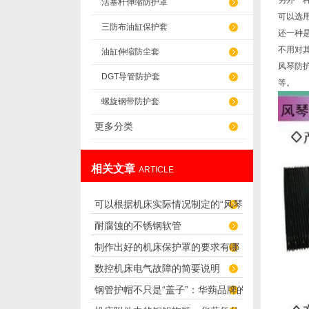
另外一
活塞杆伸缩防护罩
可以选
三防布油缸保护套
还一种是
不用对
油缸伸缩防尘套
风琴防
DGT导管防护套
等。
螺旋钢带防护套
更多分类
相关文章
ARTICLE
可以根据机床实际情况制定的“风琴
耐腐蚀的不锈钢软管
导轨防护罩”
制作出好的机床保护罩的要求有哪
数控机床电气故障的简要说明
些？
钢管护帽不只是“盖子”：华蒴品牌的