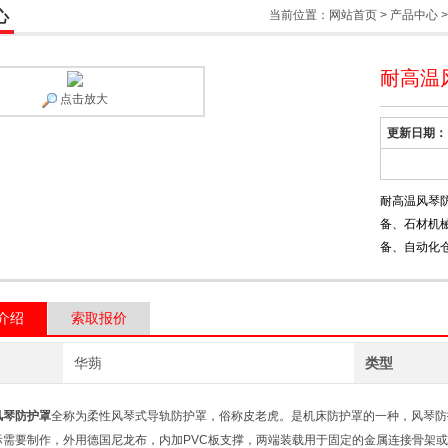
心
当前位置：
网站首页
>
产品中心
耐高温
点击放大
更新日期：
耐高温风琴
备、石材机
备、自动化
介绍
索取报价
华蒴
类型
风琴防护罩
全称为柔性风琴式导轨防护罩，俗称皮老虎。是机床防护罩的一种，风琴防
际需要制作，外用德国尼龙布，内加PVC板支撑，两端装载用于固定的金属连接骨架