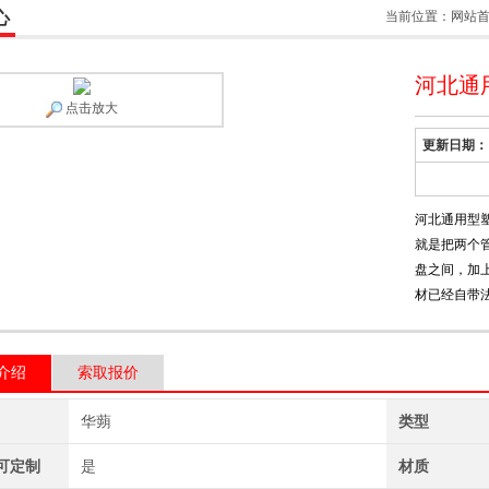
心
当前位置：
网站
河北通
点击放大
更新日期：
河北通用型
就是把两个
盘之间，加
材已经自带
介绍
索取报价
华蒴
类型
可定制
是
材质