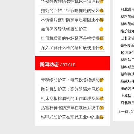
华蒴教你预防数控机床主轴运转时
特点
河北通
拖链的回转半径影响拖链的安装高
的噪声
塑料管
不锈钢片盔甲防护罩起着阻止小碎
度
塑料管
如何保养导轨钢板防护罩
片渗透的作用
维护就
排屑机质量的好坏是否是根据排屑
以非常
锈钢制
深入了解什么样的场所该使用什么
量来判断的？
起到防
类型的软连接
塑料法
新闻动态
ARTICLE
塑料成
塑和热
青稞纸防护罩：电气设备绝缘防护
品或坯
用的方
雕刻机防护罩：高效阻隔木屑粉
专用方案
上成型
机床刮板排屑机的工作原理及其结
尘，守护设备精度与安全
河北通
活塞杆伸缩防护罩在液压系统中的
构分析
上一篇 :
铠甲式防护罩在现代工业中的重要
应用
性