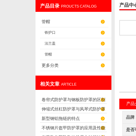
产品中
产品目录
PROUCTS CATALOG
盐山华蒴机床附件制造有限公司
管帽
铁护口
法兰盖
管帽
更多分类
相关文章
ARTICLE
卷帘式防护罩与钢板防护罩的区别
产品
伸缩式丝杠防护罩与风琴式防护罩
和特点
品牌
新型钢铝拖链的特点
的区别
不锈钢片盔甲防护罩的应用及性能
是否