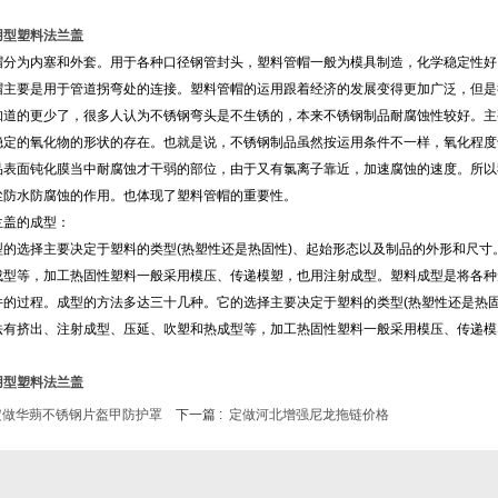
用型塑料法兰盖
帽分为内塞和外套。用于各种口径钢管封头，塑料管帽一般为模具制造，化学稳定性好
帽主要是用于管道拐弯处的连接。塑料管帽的运用跟着经济的发展变得更加广泛，但是
知道的更少了，很多人认为不锈钢弯头是不生锈的，本来不锈钢制品耐腐蚀性较好。主
稳定的氧化物的形状的存在。也就是说，不锈钢制品虽然按运用条件不一样，氧化程度
品表面钝化膜当中耐腐蚀才干弱的部位，由于又有氯离子靠近，加速腐蚀的速度。所以
尘防水防腐蚀的作用。也体现了塑料管帽的重要性。
兰盖的成型：
型的选择主要决定于塑料的类型(热塑性还是热固性)、起始形态以及制品的外形和尺
成型等，加工热固性塑料一般采用模压、传递模塑，也用注射成型。塑料成型是将各种
件的过程。成型的方法多达三十几种。它的选择主要决定于塑料的类型(热塑性还是热
法有挤出、注射成型、压延、吹塑和热成型等，加工热固性塑料一般采用模压、传递模
。
用型塑料法兰盖
定做华蒴不锈钢片盔甲防护罩
下一篇 :
定做河北增强尼龙拖链价格