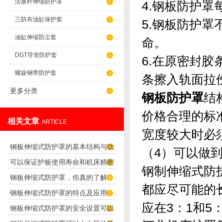
活塞杆伸缩防护罩
4.钢板防护
三防布油缸保护套
5.钢板防护
油缸伸缩防尘套
命。
DGT导管防护套
6.在原密封
螺旋钢带防护套
条擦入轨面
更多分类
钢板防护罩
结
价格合理的标
相关文章
ARTICLE
宽度较大时必
钢板伸缩式防护罩的基本结构与功
（4）可以做
可以保证护板使用寿命和机床精密
能介绍
钢制伸缩式防
钢板伸缩式防护罩，你真的了解
度的“伸缩式导轨防护罩”
都应尽可能的
钢板伸缩式防护罩的特点及应用
吗？
应在3：1和5
钢板伸缩式防护罩的安全设置可以