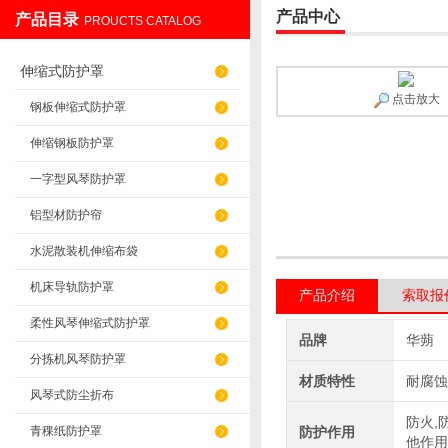
产品中心
产品目录
PROUCTS CATALOG
盐山华蒴机床附件制造有限公司
伸缩式防护罩
点击放大
钢板伸缩式防护罩
伸缩钢板防护罩
一字型风琴防护罩
铝型材防护帘
水泥散装机伸缩布袋
机床导轨防护罩
产品介绍
索取报
柔性风琴伸缩式防护罩
品牌
华蒴
分拣机风琴防护罩
材质特性
耐腐蚀
风琴式防尘折布
防火,
青稞纸防护罩
防护作用
他作用