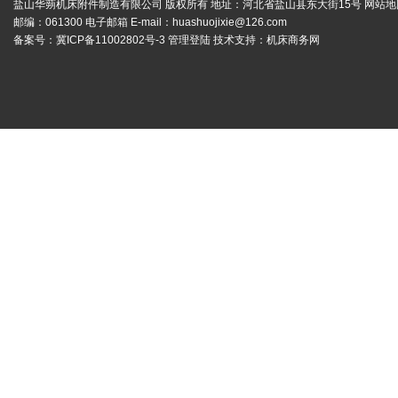
盐山华蒴机床附件制造有限公司 版权所有 地址：河北省盐山县东大街15号
网站地
邮编：061300 电子邮箱 E-mail：
huashuojixie@126.com
备案号：
冀ICP备11002802号-3
管理登陆
技术支持：
机床商务网