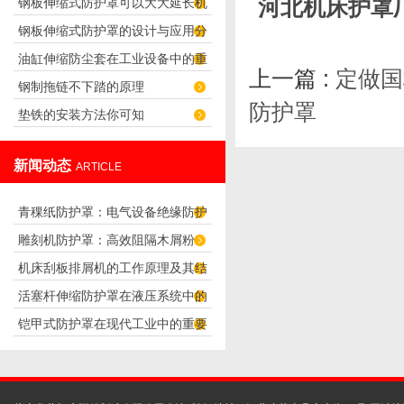
河北机床护罩
钢板伸缩式防护罩可以大大延长机
怎么样设置？
钢板伸缩式防护罩的设计与应用分
器的使用寿命
油缸伸缩防尘套在工业设备中的重
析
上一篇 :
定做国
钢制拖链不下踏的原理
要性
防护罩
垫铁的安装方法你可知
新闻动态
ARTICLE
青稞纸防护罩：电气设备绝缘防护
雕刻机防护罩：高效阻隔木屑粉
专用方案
机床刮板排屑机的工作原理及其结
尘，守护设备精度与安全
活塞杆伸缩防护罩在液压系统中的
构分析
铠甲式防护罩在现代工业中的重要
应用
性