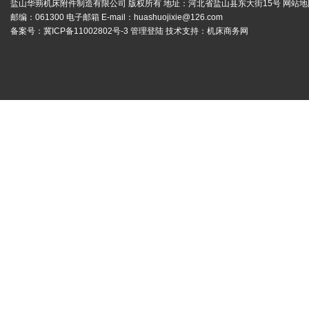
盐山华蒴机床附件制造有限公司 版权所有 地址：河北省盐山县东大街15号
网站地
邮编：061300 电子邮箱 E-mail：
huashuojixie@126.com
备案号：
冀ICP备11002802号-3
管理登陆
技术支持：
机床商务网