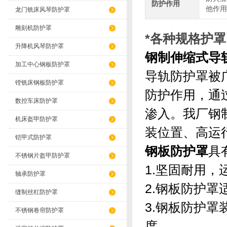
防护作用
他作用
龙门铣床风琴防护罩
雕刻机防护罩
*各种规格护罩
升降机风琴防护罩
钢制伸缩式导
加工中心钢板防护罩
导轨防护罩被
镗铣床钢板防护罩
防护作用，通
数控车床防护罩
渗入。我厂钢
机床盔甲防护罩
装位置、高运
铠甲式防护罩
钢板防护罩
具
不锈钢片盔甲防护罩
1.坚固耐用
轴承防护罩
2.钢板防护
缝制丝杠防护罩
3.钢板防护
不锈钢卷帘防护罩
度。