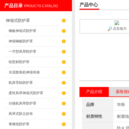
产品中心
产品目录
PROUCTS CATALOG
盐山华蒴机床附件制造有限公司
伸缩式防护罩
点击放大
钢板伸缩式防护罩
伸缩钢板防护罩
一字型风琴防护罩
铝型材防护帘
水泥散装机伸缩布袋
机床导轨防护罩
产品介绍
索取报
柔性风琴伸缩式防护罩
分拣机风琴防护罩
品牌
华蒴
风琴式防尘折布
材质特性
耐腐蚀
青稞纸防护罩
防火,