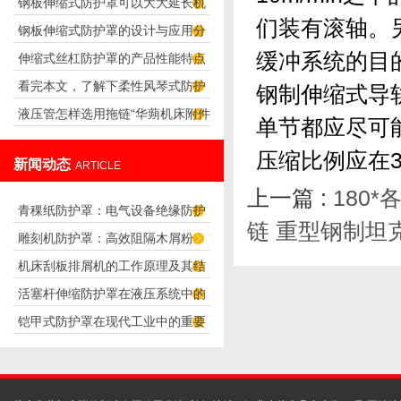
钢板伸缩式防护罩可以大大延长机
怎么样设置？
们装有滚轴。
钢板伸缩式防护罩的设计与应用分
器的使用寿命
缓冲系统的目
伸缩式丝杠防护罩的产品性能特点
析
看完本文，了解下柔性风琴式防护
钢制伸缩式导
液压管怎样选用拖链“华蒴机床附件”
罩的优点
单节都应尽可
压缩比例应在3
新闻动态
ARTICLE
上一篇 :
180
青稞纸防护罩：电气设备绝缘防护
链 重型钢制坦
雕刻机防护罩：高效阻隔木屑粉
专用方案
机床刮板排屑机的工作原理及其结
尘，守护设备精度与安全
活塞杆伸缩防护罩在液压系统中的
构分析
铠甲式防护罩在现代工业中的重要
应用
性