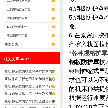
活塞杆伸缩防护罩
4.钢板防护
三防布油缸保护套
5.钢板防护
油缸伸缩防尘套
命。
DGT导管防护套
6.在原密封
螺旋钢带防护套
条擦入轨面
更多分类
*各种规格护罩
相关文章
ARTICLE
钢板防护罩
技
钢制伸缩式导
钢板伸缩式防护罩的基本结构与功
求也可以为不
可以保证护板使用寿命和机床精密
能介绍
钢板伸缩式防护罩，你真的了解
度的“伸缩式导轨防护罩”
的机床种类提
钢板伸缩式防护罩的特点及应用
吗？
根据运行速度
钢板伸缩式防护罩的安全设置可以
10m/min