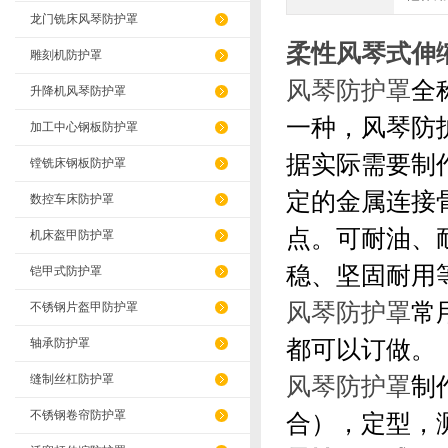
龙门铣床风琴防护罩
柔性风琴式伸
雕刻机防护罩
风琴防护罩
全
升降机风琴防护罩
一种，风琴防
加工中心钢板防护罩
据实际需要制
镗铣床钢板防护罩
定的金属连接
数控车床防护罩
点。可耐油、
机床盔甲防护罩
稳、坚固耐用
铠甲式防护罩
风琴防护罩
常
不锈钢片盔甲防护罩
都可以订做
。
轴承防护罩
缝制丝杠防护罩
风琴防护罩
制
不锈钢卷帘防护罩
合），定型，