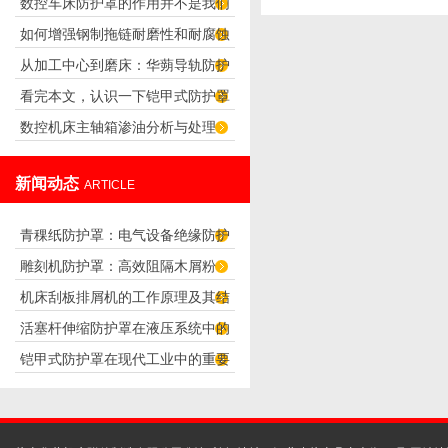
数控车床防护罩的作用并不是我们
哪些？
如何增强钢制拖链耐磨性和耐腐蚀
想象的那么简单
从加工中心到磨床：华蒴导轨防护
性？
看完本文，认识一下铠甲式防护罩
罩的选型与使用要点
数控机床主轴箱渗油分析与处理
的特点
新闻动态
ARTICLE
青稞纸防护罩：电气设备绝缘防护
雕刻机防护罩：高效阻隔木屑粉
专用方案
机床刮板排屑机的工作原理及其结
尘，守护设备精度与安全
活塞杆伸缩防护罩在液压系统中的
构分析
铠甲式防护罩在现代工业中的重要
应用
性