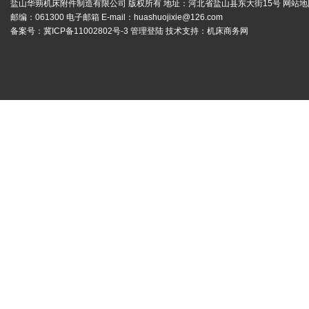
盐山华蒴机床附件制造有限公司 版权所有 地址：河北省盐山县东大街15号
网站地
邮编：061300 电子邮箱 E-mail：
huashuojixie@126.com
备案号：
冀ICP备11002802号-3
管理登陆
技术支持：
机床商务网