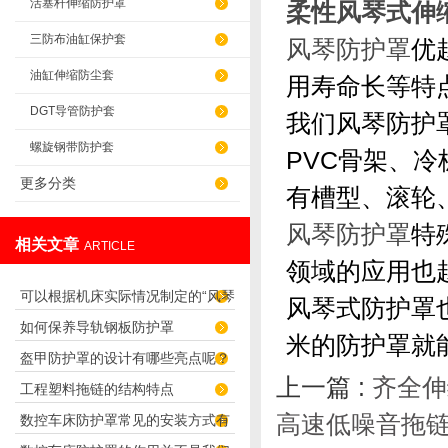
活塞杆伸缩防护罩
柔性风琴式伸
三防布油缸保护套
风琴防护罩
优
油缸伸缩防尘套
用寿命长等特
DGT导管防护套
我们风琴防护
螺旋钢带防护套
PVC骨架、
更多分类
有槽型、滚轮
风琴防护罩
特
相关文章
ARTICLE
领域的应用也
可以根据机床实际情况制定的“风琴
风琴式防护罩
如何保养导轨钢板防护罩
导轨防护罩”
米的防护罩就
盔甲防护罩的设计有哪些亮点呢？
上一篇 :
齐全伸
工程塑料拖链的结构特点
高速低噪音拖
数控车床防护罩常见的安装方式有