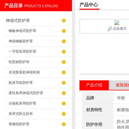
产品中心
产品目录
PROUCTS CATALOG
盐山华蒴机床附件制造有限公司
伸缩式防护罩
点击放大
钢板伸缩式防护罩
伸缩钢板防护罩
一字型风琴防护罩
铝型材防护帘
水泥散装机伸缩布袋
机床导轨防护罩
产品介绍
索取报
柔性风琴伸缩式防护罩
品牌
华蒴
分拣机风琴防护罩
材质特性
耐腐蚀
风琴式防尘折布
防火,
青稞纸防护罩
防护作用
他作用