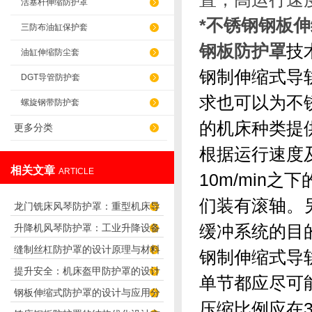
活塞杆伸缩防护罩
*不锈钢钢板
三防布油缸保护套
钢板防护罩
技
油缸伸缩防尘套
钢制伸缩式导
DGT导管防护套
求也可以为不
螺旋钢带防护套
的机床种类提
更多分类
根据运行速度
相关文章
ARTICLE
10m/min
们装有滚轴。
龙门铣床风琴防护罩：重型机床导
缓冲系统的目
升降机风琴防护罩：工业升降设备
轨防护可靠之选
缝制丝杠防护罩的设计原理与材料
的耐用防尘防护方案
钢制伸缩式导
提升安全：机床盔甲防护罩的设计
选择
单节都应尽可
钢板伸缩式防护罩的设计与应用分
原理解析
压缩比例应在3