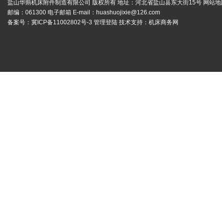
盐山华蒴机床附件制造有限公司 版权所有 地址：河北省盐山县东大街15号
网站地
邮编：061300 电子邮箱 E-mail：
huashuojixie@126.com
备案号：
冀ICP备11002802号-3
管理登陆
技术支持：
机床商务网