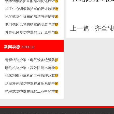
铣床钢板防护罩的结构优化设计方
析
加工中心钢板防护罩的设计原理与
案
风琴式防尘折布的清洁与维护技术
应用
龙门铣床风琴防护罩的安装与维护
上一篇 :
齐全*
升降机风琴防护罩的设计原理与应
技巧
用
新闻动态
ARTICLE
青稞纸防护罩：电气设备绝缘防护
雕刻机防护罩：高效阻隔木屑粉
专用方案
机床刮板排屑机的工作原理及其结
尘，守护设备精度与安全
活塞杆伸缩防护罩在液压系统中的
构分析
铠甲式防护罩在现代工业中的重要
应用
性