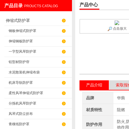
产品中心
产品目录
PROUCTS CATALOG
盐山华蒴机床附件制造有限公司
伸缩式防护罩
点击放大
钢板伸缩式防护罩
伸缩钢板防护罩
一字型风琴防护罩
铝型材防护帘
水泥散装机伸缩布袋
机床导轨防护罩
产品介绍
索取报
柔性风琴伸缩式防护罩
品牌
华蒴
分拣机风琴防护罩
材质特性
阻燃
风琴式防尘折布
防火,
青稞纸防护罩
防护作用
他作用