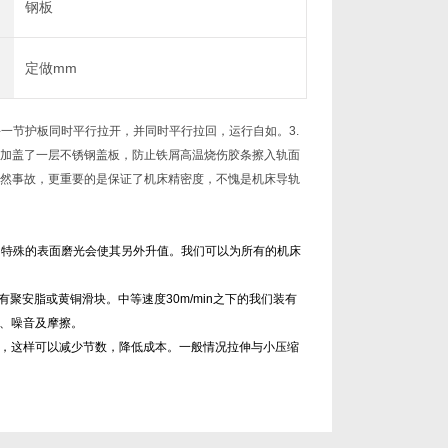
钢板
×
定做mm
 每一节护板同时平行拉开，并同时平行拉回，运行自如。3.
又加盖了一层不锈钢盖板，防止铁屑高温烧伤胶条擦入轨面
偶然事故，更重要的是保证了机床精密度，不愧是机床导轨
。特殊的表面磨光会使其另外升值。我们可以为所有的机床
有聚安脂或黄铜滑块。中等速度30m/min之下的我们装有
、噪音及摩擦。
，这样可以减少节数，降低成本。一般情况拉伸与小压缩