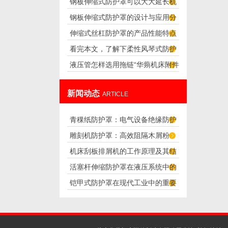
钢板伸缩式防护罩可以大大延长机
怎么样设置？
钢板伸缩式防护罩的设计与应用分
器的使用寿命
伸缩式丝杠防护罩的产品性能特点
析
看完本文，了解下柔性风琴式防护
液压管怎样选用拖链“华蒴机床附件”
罩的优点
新闻动态
ARTICLE
青稞纸防护罩：电气设备绝缘防护
雕刻机防护罩：高效阻隔木屑粉
专用方案
机床刮板排屑机的工作原理及其结
尘，守护设备精度与安全
活塞杆伸缩防护罩在液压系统中的
构分析
铠甲式防护罩在现代工业中的重要
应用
性