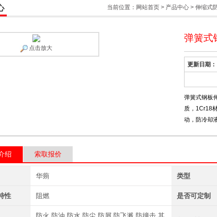
心
当前位置：
网站首页
>
产品中心
>
伸缩式
弹簧式
点击放大
更新日期：
弹簧式钢板伸
质，1Cr1
动，防冷却
介绍
索取报价
华蒴
类型
特性
阻燃
是否可定制
防火,防油,防水,防尘,防屑,防飞溅,防撞击,其