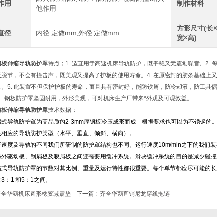
作用
制作材料
他作用
方形尺寸(长
直径
内径:定做mm,外径:定做mm
宽×高)
钢板伸缩导轨防护罩
特点；1. 适宜用于高速机床导轨防护，既平稳又无震动噪音。2.
板脱节，不会有撞击声，既美观又提高了护板的使用寿命。4. 在原密封的胶条基础上
轨。5. 此装置不但保护护板的寿命，而且具有密封好，能防铁屑，防冷却液，防工具
‘。钢板防护罩坚固耐用，外形美观，可对机床生产厂带来*外观及可观效益。
钢板伸缩导轨防护罩
技术数据；
缩式导轨防护罩为高品质的2-3mm厚钢板冷压成形而成，根据要求也可以为不锈钢的
供相应的导轨防护类型（水平、垂直、倾斜、横向）。
速度及导轨的不同我们所研制的防护罩结构也不同。运行速度10m/min之下的我们装
另外驱动板、刮屑板及吸屑板之间还需要用缓冲系统。滑块缓冲系统的目的是减少碰撞
缩式导轨防护罩的节数对其比例、重量及运行特性都很重要。每个单节都应尽可能的长
3：1 和5：1之间。
齐全华蒴机床圆形橡胶减震垫
下一篇 :
齐全华蒴直销尼龙穿线拖链