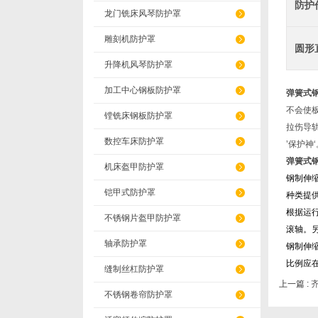
防护
龙门铣床风琴防护罩
雕刻机防护罩
圆形
升降机风琴防护罩
加工中心钢板防护罩
弹簧式
不会使
镗铣床钢板防护罩
拉伤导
数控车床防护罩
’保护神
弹簧式
机床盔甲防护罩
钢制伸
铠甲式防护罩
种类提
根据运行
不锈钢片盔甲防护罩
滚轴。
轴承防护罩
钢制伸
比例应在
缝制丝杠防护罩
上一篇 :
不锈钢卷帘防护罩