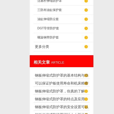
活塞杆伸缩防护罩
三防布油缸保护套
油缸伸缩防尘套
DGT导管防护套
螺旋钢带防护套
更多分类
相关文章
ARTICLE
钢板伸缩式防护罩的基本结构与功
可以保证护板使用寿命和机床精密
能介绍
钢板伸缩式防护罩，你真的了解
度的“伸缩式导轨防护罩”
钢板伸缩式防护罩的特点及应用
吗？
钢板伸缩式防护罩的安全设置可以