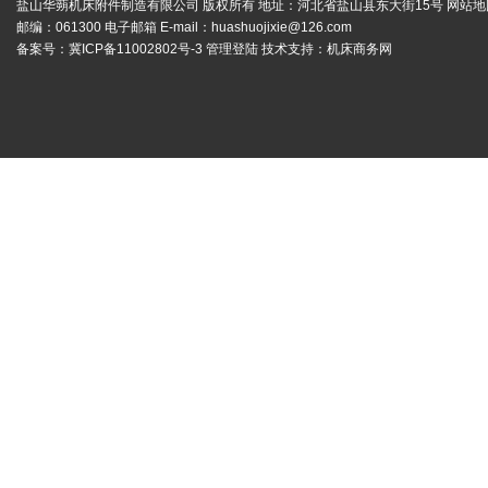
盐山华蒴机床附件制造有限公司 版权所有 地址：河北省盐山县东大街15号
网站地
邮编：061300 电子邮箱 E-mail：
huashuojixie@126.com
备案号：
冀ICP备11002802号-3
管理登陆
技术支持：
机床商务网