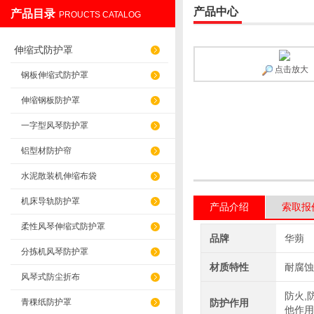
产品中心
产品目录
PROUCTS CATALOG
盐山华蒴机床附件制造有限公司
伸缩式防护罩
点击放大
钢板伸缩式防护罩
伸缩钢板防护罩
一字型风琴防护罩
铝型材防护帘
水泥散装机伸缩布袋
机床导轨防护罩
产品介绍
索取报
柔性风琴伸缩式防护罩
品牌
华蒴
分拣机风琴防护罩
材质特性
耐腐蚀
风琴式防尘折布
防火,
青稞纸防护罩
防护作用
他作用