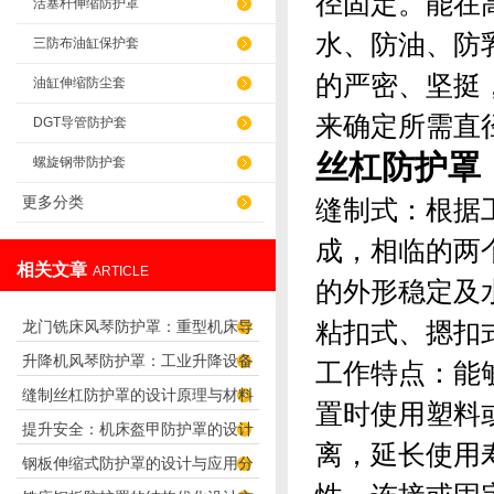
径固定。能在高
活塞杆伸缩防护罩
水、防油、防
三防布油缸保护套
的严密、坚挺
油缸伸缩防尘套
来确定所需直
DGT导管防护套
丝杠防护罩
螺旋钢带防护套
更多分类
缝制式
：
根据
成，相临的两
相关文章
ARTICLE
的外形稳定及
粘扣式、摁扣
龙门铣床风琴防护罩：重型机床导
升降机风琴防护罩：工业升降设备
轨防护可靠之选
工作特点：
能
缝制丝杠防护罩的设计原理与材料
的耐用防尘防护方案
置时使用塑料
提升安全：机床盔甲防护罩的设计
选择
离，延长使用
钢板伸缩式防护罩的设计与应用分
原理解析