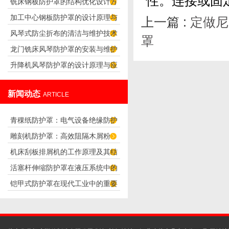
性。连接或固
铣床钢板防护罩的结构优化设计方
析
加工中心钢板防护罩的设计原理与
上一篇 :
定做尼
案
风琴式防尘折布的清洁与维护技术
应用
罩
龙门铣床风琴防护罩的安装与维护
升降机风琴防护罩的设计原理与应
技巧
用
新闻动态
ARTICLE
青稞纸防护罩：电气设备绝缘防护
雕刻机防护罩：高效阻隔木屑粉
专用方案
机床刮板排屑机的工作原理及其结
尘，守护设备精度与安全
活塞杆伸缩防护罩在液压系统中的
构分析
铠甲式防护罩在现代工业中的重要
应用
性