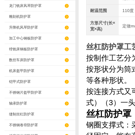
龙门铣床风琴防护罩
耐温范围
110度
雕刻机防护罩
方形尺寸(长×
定做m
升降机风琴防护罩
宽×高)
加工中心钢板防护罩
丝杠防护罩
工
镗铣床钢板防护罩
按制作工艺分
数控车床防护罩
按形状分为筒
机床盔甲防护罩
等各种形状。
铠甲式防护罩
按连接方式又
不锈钢片盔甲防护罩
式）（3）一
轴承防护罩
​丝杠防护罩
缝制丝杠防护罩
钢圈支撑式
：
不锈钢卷帘防护罩