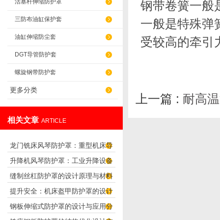
活塞杆伸缩防护罩
钢带卷簧一般
三防布油缸保护套
一般是特殊弹
油缸伸缩防尘套
受较高的牵引
DGT导管防护套
螺旋钢带防护套
更多分类
上一篇 :
耐高温
相关文章
ARTICLE
龙门铣床风琴防护罩：重型机床导
升降机风琴防护罩：工业升降设备
轨防护可靠之选
缝制丝杠防护罩的设计原理与材料
的耐用防尘防护方案
提升安全：机床盔甲防护罩的设计
选择
钢板伸缩式防护罩的设计与应用分
原理解析