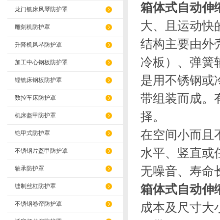
箱体式自动伸
龙门铣床风琴防护罩
大、且运动快
雕刻机防护罩
结构主要由外壳
升降机风琴防护罩
冷板）、弹簧
加工中心钢板防护罩
是用不锈钢或
镗铣床钢板防护罩
带组装而成。
数控车床防护罩
择。
机床盔甲防护罩
在空间小而且
铠甲式防护罩
水平、竖直或
不锈钢片盔甲防护罩
无噪音、寿命
轴承防护罩
箱体式自动伸
缝制丝杠防护罩
不锈钢卷帘防护罩
成本及尺寸大