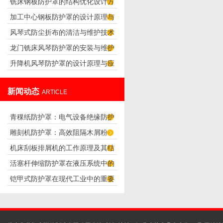
铣床钢板防护罩的结构优化设计方
析
加工中心钢板防护罩的设计原理与
案
风琴式防尘折布的清洁与维护技术
应用
龙门铣床风琴防护罩的安装与维护
升降机风琴防护罩的设计原理与应
技巧
用
新闻动态
ARTICLE
青稞纸防护罩：电气设备绝缘防护
雕刻机防护罩：高效阻隔木屑粉
专用方案
机床刮板排屑机的工作原理及其结
尘，守护设备精度与安全
活塞杆伸缩防护罩在液压系统中的
构分析
铠甲式防护罩在现代工业中的重要
应用
性