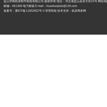
盐山华蒴机床附件制造有限公司 版权所有 地址：河北省盐山县东大街15号
网站地
邮编：061300 电子邮箱 E-mail：
huashuojixie@126.com
备案号：
冀ICP备11002802号-3
管理登陆
技术支持：
机床商务网