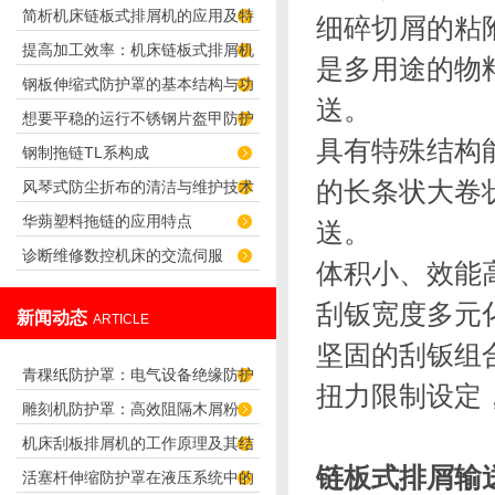
简析机床链板式排屑机的应用及特
及用途
细碎切屑的粘
提高加工效率：机床链板式排屑机
点
是多用途的物
钢板伸缩式防护罩的基本结构与功
的优势分析
送。
想要平稳的运行不锈钢片盔甲防护
能介绍
具有特殊结构
钢制拖链TL系构成
罩，我们需要先了解下这些情况
的长条状大卷
风琴式防尘折布的清洁与维护技术
华蒴塑料拖链的应用特点
送。
诊断维修数控机床的交流伺服
体积小、效能
刮钣宽度多元
新闻动态
ARTICLE
坚固的刮钣组
青稞纸防护罩：电气设备绝缘防护
扭力限制设定
雕刻机防护罩：高效阻隔木屑粉
专用方案
机床刮板排屑机的工作原理及其结
尘，守护设备精度与安全
链板式排屑输
活塞杆伸缩防护罩在液压系统中的
构分析