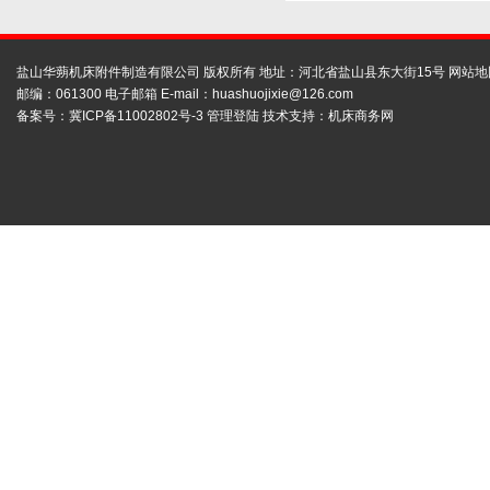
盐山华蒴机床附件制造有限公司 版权所有 地址：河北省盐山县东大街15号
网站地
邮编：061300 电子邮箱 E-mail：
huashuojixie@126.com
备案号：
冀ICP备11002802号-3
管理登陆
技术支持：
机床商务网