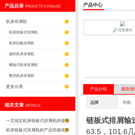
产品中心
产品目录
PROUCTS CATALOG
盐山华蒴机床附件制造有限公司
机床排屑机
点击放大
机床链板式排屑机
机床刮板排屑机
磁性机床排屑机
螺旋式机床排屑机
数控机床排屑机
更多分类
产品介绍
索取报
品牌
华蒴
相关文章
ARTICLE
链板式排屑输
一文搞定机床链板式排屑机的使用
63.5，10
机床链板式排屑机的产品性能优势
方法