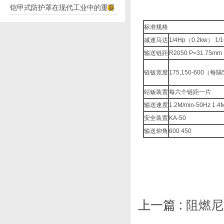
铠甲式防护罩在现代工业中的重要
应用
性
标准规格
减速马达
1/4Hp（0.2kw） 1/1
输送链距
R2050 P=31.75mm
链钣宽度
175,150-600（
站钣装置
每六个链距一片
输送速度
1.2M/min-50Hz 1.4
安全装置
KA-50
输送仰角
600 450
上一篇 :
阻燃尼