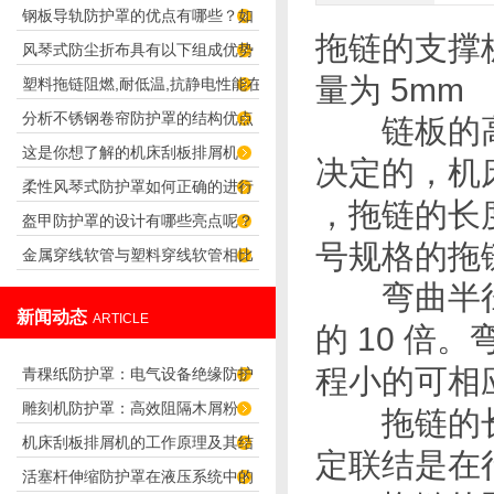
钢板导轨防护罩的优点有哪些？如
的噪声
拖链的支撑
风琴式防尘折布具有以下组成优势
何安装？
5mm
量为
塑料拖链阻燃,耐低温,抗静电性能在
分析不锈钢卷帘防护罩的结构优点
实际运用中的重要性说明
链板的高度
这是你想了解的机床刮板排屑机
决定的，机
柔性风琴式防护罩如何正确的进行
吗？快来看看吧！
，拖链的长
盔甲防护罩的设计有哪些亮点呢？
安装？
号规格的拖
金属穿线软管与塑料穿线软管相比
弯曲半径要
谁应用更广泛？
新闻动态
ARTICLE
10
的
倍。
程小的可相
青稞纸防护罩：电气设备绝缘防护
雕刻机防护罩：高效阻隔木屑粉
专用方案
拖链的长
机床刮板排屑机的工作原理及其结
尘，守护设备精度与安全
定联结是在
活塞杆伸缩防护罩在液压系统中的
构分析