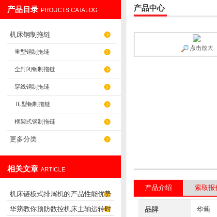
产品中心
产品目录
PROUCTS CATALOG
盐山华蒴机床附件制造有限公司
机床钢制拖链
点击放大
重型钢制拖链
全封闭钢制拖链
穿线钢制拖链
TL型钢制拖链
框架式钢制拖链
更多分类
相关文章
ARTICLE
产品介绍
索取报
机床链板式排屑机的产品性能优势
华蒴教你预防数控机床主轴运转时
品牌
华蒴
及用途