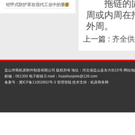
拖链的固
铠甲式防护罩在现代工业中的重要
应用
周或内周在
性
外周。
上一篇 :
齐全供
盐山华蒴机床附件制造有限公司 版权所有 地址：河北省盐山县东大街15号
网站地
邮编：061300 电子邮箱 E-mail：
huashuojixie@126.com
备案号：
冀ICP备11002802号-3
管理登陆
技术支持：
机床商务网