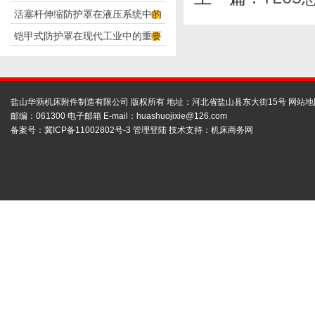
活塞杆伸缩防护罩在液压系统中的
构分析
铠甲式防护罩在现代工业中的重要
应用
性
盐山华蒴机床附件制造有限公司 版权所有 地址：河北省盐山县东大街15号
网站地
邮编：061300 电子邮箱 E-mail：
huashuojixie@126.com
备案号：
冀ICP备11002802号-3
管理登陆
技术支持：
机床商务网