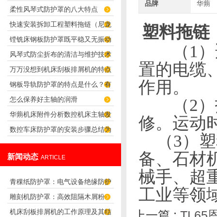
品牌
华蒴
柔性风琴式防护罩的八大特点
快速安装拆卸工程塑料拖链（尼龙
塑料
拖链
镗铣床钢板防护罩既平稳又无振动
拖链）的技巧
（
1
）
风琴式防尘折布的清洁与维护技术
噪音
置的电缆
万万没想到机床刮板排屑机的特点
作用。
钢板导轨防护罩的特点是什么？有
那么多
怎么保养好主轴的润滑
（
2
）
哪些优点？
华蒴机床附件分析数控机床主轴发
修。运动
数控车床防护罩的安装步骤总结为
热原因
（
3
）塑
六步骤，快来看看
备、石材
新闻动态
ARTICLE
械手、超
青稞纸防护罩：电气设备绝缘防护
工业
等
领
雕刻机防护罩：高效阻隔木屑粉
专用方案
机床刮板排屑机的工作原理及其结
上一篇 :
TL6
尘，守护设备精度与安全