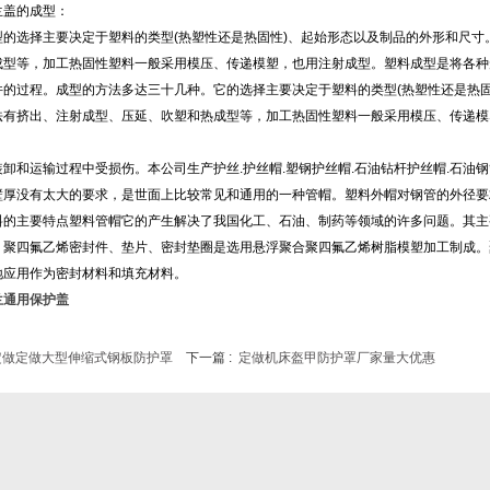
兰盖的成型：
型的选择主要决定于塑料的类型(热塑性还是热固性)、起始形态以及制品的外形和尺
成型等，加工热固性塑料一般采用模压、传递模塑，也用注射成型。塑料成型是将各种
件的过程。成型的方法多达三十几种。它的选择主要决定于塑料的类型(热塑性还是热
法有挤出、注射成型、压延、吹塑和热成型等，加工热固性塑料一般采用模压、传递模
。
装卸和运输过程中受损伤。本公司生产护丝.护丝帽.塑钢护丝帽.石油钻杆护丝帽.石
壁厚没有太大的要求，是世面上比较常见和通用的一种管帽。塑料外帽对钢管的外径要
料的主要特点塑料管帽它的产生解决了我国化工、石油、制药等领域的许多问题。其主
：聚四氟乙烯密封件、垫片、密封垫圈是选用悬浮聚合聚四氟乙烯树脂模塑加工制成。
地应用作为密封材料和填充材料。
兰通用保护盖
定做定做大型伸缩式钢板防护罩
下一篇 :
定做机床盔甲防护罩厂家量大优惠