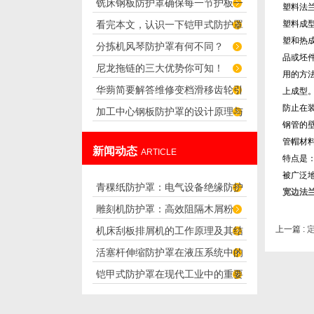
铣床钢板防护罩确保每一节护板一
塑料法
看完本文，认识一下铠甲式防护罩
塑料成
起平行摆开
塑和热
分拣机风琴防护罩有何不同？
的特点
品或坯
尼龙拖链的三大优势你可知！
用的方
华蒴简要解答维修变档滑移齿轮引
上成型
防止在
加工中心钢板防护罩的设计原理与
起主轴停转
钢管的
应用
管帽材
新闻动态
ARTICLE
特点是
被广泛
青稞纸防护罩：电气设备绝缘防护
宽边法
雕刻机防护罩：高效阻隔木屑粉
专用方案
上一篇 :
机床刮板排屑机的工作原理及其结
尘，守护设备精度与安全
活塞杆伸缩防护罩在液压系统中的
构分析
铠甲式防护罩在现代工业中的重要
应用
性