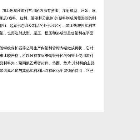
寸。加工热塑性塑料常用的方法有挤出、注射成型、压延、吹
形态(粉料、粒料、溶液和分散体)的塑料制成所需形状的制
固性)、起始形态以及制品的外形和尺寸。加工热塑性塑料常
塑，也用注射成型。层压、模压和热成型是使塑料在平面
油钢管螺纹保护器等公司生产内塑料管帽内帽做成页状，它对
求比较严格，所以只有在标准钢管外径的钢管上使用塑料
要材料为：聚四氟乙烯密封件、垫圈、垫片.其材料的主要
聚四氟乙烯与其他塑料相比具有耐化学腐蚀的特点，它已