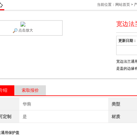
心
当前位置：
网站首页
>
宽边法
点击放大
更新日期：
宽边法兰通
是盖的边缘
介绍
索取报价
华蒴
类型
可定制
是
材质
兰通用保护盖