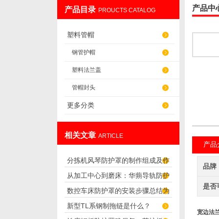
产品中
产品目录
PROUCTS CATALOG
盐山华蒴机床附件制造有限公司
塑料管帽
钢管护帽
塑料法兰盖
管帽封头
更多分类
相关文章
ARTICLE
产品
分拣机风琴防护罩的制作组成及作
品牌
从加工中心到磨床：华蒴导轨防护
用
是否
数控车床防护罩的安装步骤总结为
罩的选型与使用要点
新型TL系钢制拖链是什么？
六步骤，快来看看
宽边法