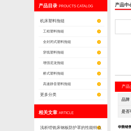
产品中
产品目录
PROUCTS CATALOG
盐山华蒴机床附件制造有限公司
机床塑料拖链
工程塑料拖链
全封闭式塑料拖链
穿线塑料拖链
增强尼龙拖链
桥式塑料拖链
高速静音塑料拖链
产品
更多分类
品牌
是否
相关文章
ARTICLE
华蒴销售
浅析镗铣床钢板防护罩的性能特点