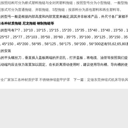
链
按照结构可分为桥式塑料拖链与全封闭塑料拖链；按照型号分为小型拖链、一般型拖
照形式可分为普通拖链、并联拖链、S型拖链；按原料分为原包塑料和再生塑料等。
链的型号一般是根据内部高度和内部宽度来确定,因其并非标准产品，外尺寸各厂家都不
各种材质拖链 尼龙拖链 钢制拖链等
型号有7*7，10*10，10*15，15*15，15*20，15*35，15*40，15*40，15*50，18
25*57，25*77，25*103，35*50，35*60，35*75，35*100，35*125，35*150，35
5，45*150，45*200，56*95，56*125，56*175，56*200，56*300还有55,62
拖链的安装
当的平头螺丝刀，垂直插入盖板两端的开启孔，打开盖板，将电缆、油管等按照我们提
活动端均应去张力装置加以固定。在长距离滑动使用时，建议使用导向槽。导向槽的使
齐全厂家加工各种材质护罩 不锈钢伸缩盔甲护罩
下一篇 :
定做东莞伸缩式机床导轨