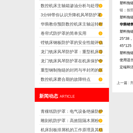
塑料拖
数控机床主轴箱渗油分析与处理
及其优点
链；按
3分钟带你认识升降机风琴防护罩
塑料拖
华蒴教你预防数控机床主轴运转时
华蒴销售
塑料拖链的
卷帘式防护罩的简单实用
的噪声
25*38，
镗铣床钢板防护罩的安全性能评估
45*12
龙门铣床风琴防护罩：重型机床导
与测试
塑料
使用适
龙门铣床风琴防护罩在机床保护中
轨防护可靠之选
定端和
重型钢制拖链的封闭与半封闭的区
的重要性
数控机床磨合期的故障特点
别
上一篇 :
新闻动态
ARTICLE
青稞纸防护罩：电气设备绝缘防护
雕刻机防护罩：高效阻隔木屑粉
专用方案
机床刮板排屑机的工作原理及其结
尘，守护设备精度与安全