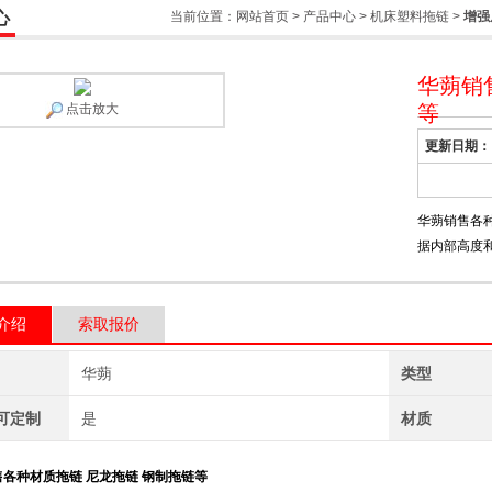
心
当前位置：
网站首页
>
产品中心
>
机床塑料拖链
>
增强
华蒴销
点击放大
等
更新日期：
华蒴销售各
据内部高度
介绍
索取报价
华蒴
类型
可定制
是
材质
各种材质拖链 尼龙拖链 钢制拖链等