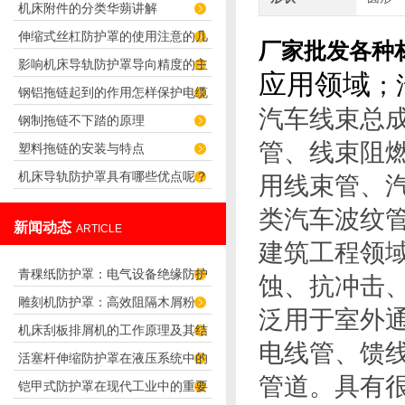
机床附件的分类华蒴讲解
连接方法吗？
伸缩式丝杠防护罩的使用注意的几
厂家批发各种
影响机床导轨防护罩导向精度的主
个方面
应用领域
；
钢铝拖链起到的作用怎样保护电缆
要因素
汽车线束总
钢制拖链不下踏的原理
塑料拖链的安装与特点
管、线束阻
机床导轨防护罩具有哪些优点呢？
用线束管、
类汽车波纹
新闻动态
ARTICLE
建筑工程领
青稞纸防护罩：电气设备绝缘防护
蚀、抗冲击
雕刻机防护罩：高效阻隔木屑粉
专用方案
泛用于室外
机床刮板排屑机的工作原理及其结
尘，守护设备精度与安全
电线管、馈
活塞杆伸缩防护罩在液压系统中的
构分析
管道。具有
铠甲式防护罩在现代工业中的重要
应用