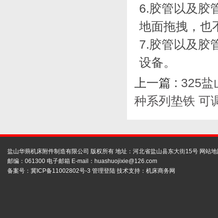
6.胶管以及
地面拖拽，也
7.胶管以及
设备。
上一篇 :
325
种系列垫铁 可
盐山华蒴机床附件制造有限公司 版权所有 地址：河北省盐山县东大街15号
网站地
邮编：061300 电子邮箱 E-mail：
huashuojixie@126.com
备案号：
冀ICP备11002802号-3
管理登陆
技术支持：
机床商务网