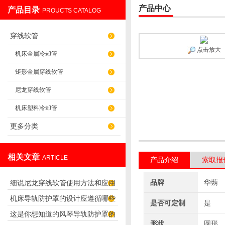
产品中心
产品目录
PROUCTS CATALOG
盐山华蒴机床附件制造有限公司
穿线软管
点击放大
机床金属冷却管
矩形金属穿线软管
尼龙穿线软管
机床塑料冷却管
更多分类
相关文章
ARTICLE
产品介绍
索取报
品牌
华蒴
细说尼龙穿线软管使用方法和应用
机床导轨防护罩的设计应遵循哪些
范围
是否可定制
是
这是你想知道的风琴导轨防护罩的
理念呢？
形状
圆形