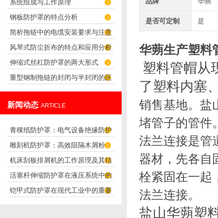
品牌
华蒴
系统组成与工作原理
谁应用更广泛？
钢板防护罩的特点分析
是否可定制
是
简析拖链中的电缆安装要求与注意
华蒴生产塑料
风琴式防尘折布的特点和应用分析
事项
伸缩式丝杠防护罩的两大形式
塑料管帽从
重型钢制拖链的封闭与半封闭的区
了塑料内塞
别
销售基地。盐
新闻动态
ARTICLE
堵管子的管件
青稞纸防护罩：电气设备绝缘防护
法兰连接是管
雕刻机防护罩：高效阻隔木屑粉
专用方案
器材，先各自
机床刮板排屑机的工作原理及其结
尘，守护设备精度与安全
栓紧固在一起
活塞杆伸缩防护罩在液压系统中的
构分析
铠甲式防护罩在现代工业中的重要
法兰连接。
应用
性
盐山华蒴塑