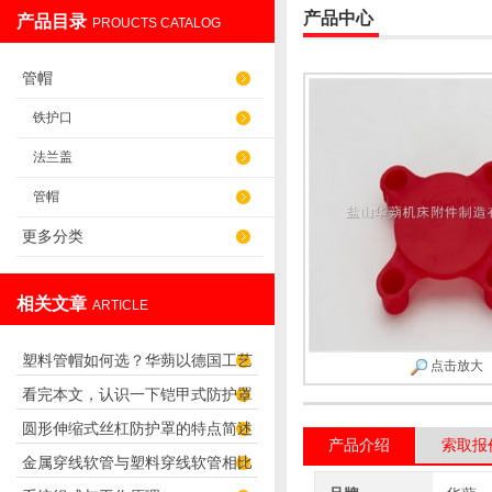
产品中心
产品目录
PROUCTS CATALOG
盐山华蒴机床附件制造有限公司
管帽
铁护口
法兰盖
管帽
更多分类
相关文章
ARTICLE
塑料管帽如何选？华蒴以德国工艺
点击放大
看完本文，认识一下铠甲式防护罩
打造管道“精密封口”
圆形伸缩式丝杠防护罩的特点简述
的特点
产品介绍
索取报
金属穿线软管与塑料穿线软管相比