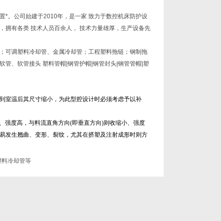
*。公司始建于2010年，是一家 致力于数控机床防护设
拥有各类 技术人员百余人， 技术力量雄厚，生产设备先
；可调塑料冷却管、金属冷却管；工程塑料拖链；钢制拖
软管、软管
接头
塑料管帽
|
钢管
护帽|钢管封头|钢管
管帽
|塑
到室温后其尺寸缩小，为此型腔设计时必须考虑予以补
、强度高，与料流直角方向(即垂直方向)则收缩小、强度
易发生翘曲、变形、裂纹，尤其在挤塑及注射成形时则方
塑料冷却管等