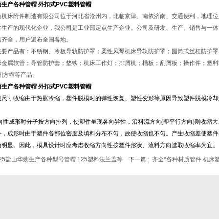
生产各种管帽 外扣式PVC塑料管帽
蒴
机床
附件制造有限公司位于河北省沧州内，北临京津、南依济南、交通便利，地理位置
件生产的现代化企业，我公司是工业部定点生产企业。公司及研发、生产、销售与一体，
品齐全，用户遍布全国各地。
主要产品有：
不锈钢
、冷板导轨
防护罩
；柔性风琴机床导轨防护罩；圆筒式丝杠防护罩
形金属
软管
；导管防护套；垫铁；机床工作灯；排屑机；槽板；刮屑板；操作件；塑料
盖|方帽等产品。
生产各种管帽 外扣式PVC塑料管帽
线尺寸收缩由于热胀冷缩，塑件脱模时的弹性恢复、塑性变形等原因导致塑件脱模冷却
向性成形时分子按方向排列，使塑件呈现各向异性，沿料流方向(即平行方向)则收缩大
外，成形时由于塑件各部位密度及填料分布不匀，故使收缩也不匀。产生收缩差使塑件
为明显。因此，模具设计时应考虑收缩方向性按塑件形状、流料方向选取收缩率为宜。
25盐山华蒴生产各种型号管帽 125塑料法兰盖等
下一篇 :
齐全*各种材质管件 机床