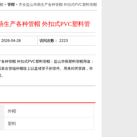
帽
>
管帽
> 齐全盐山华蒴生产各种管帽 外扣式PVC塑料管帽
蒴生产各种管帽 外扣式PVC塑料管
2026-04-28
访问次数：
2223
各种管帽 外扣式PVC塑料管帽：盐山华蒴塑料管帽用途：
或装在管端外螺纹上以盖堵管子的管件。用来封闭管路，作
同。
外帽
塑料