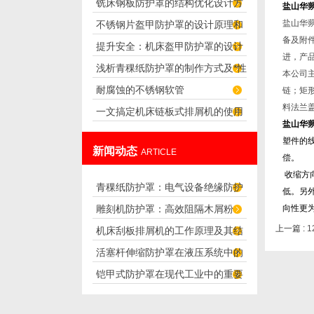
铣床钢板防护罩的结构优化设计方
量来判断的？
盐山华蒴
盐山华
不锈钢片盔甲防护罩的设计原理和
案
备及附
提升安全：机床盔甲防护罩的设计
应用
进，产
浅析青稞纸防护罩的制作方式及*性
原理解析
本公司
耐腐蚀的不锈钢软管
链；矩
料
法兰
一文搞定机床链板式排屑机的使用
盐山华蒴
方法
塑件的
新闻动态
ARTICLE
偿。
收缩方
青稞纸防护罩：电气设备绝缘防护
低。另
雕刻机防护罩：高效阻隔木屑粉
向性更
专用方案
上一篇 :
1
机床刮板排屑机的工作原理及其结
尘，守护设备精度与安全
活塞杆伸缩防护罩在液压系统中的
构分析
铠甲式防护罩在现代工业中的重要
应用
性