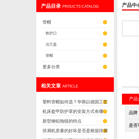
产品中
产品目录
PROUCTS CATALOG
盐山华蒴机床附件制造有限公司
管帽
铁护口
法兰盖
管帽
更多分类
相关文章
ARTICLE
产品
塑料管帽如何选？华蒴以德国工艺
机床盔甲防护罩的安装方式有哪
打造管道“精密封口”
品牌
新型钢铝拖链的特点
些？
是否
排屑机质量的好坏是否是根据排屑