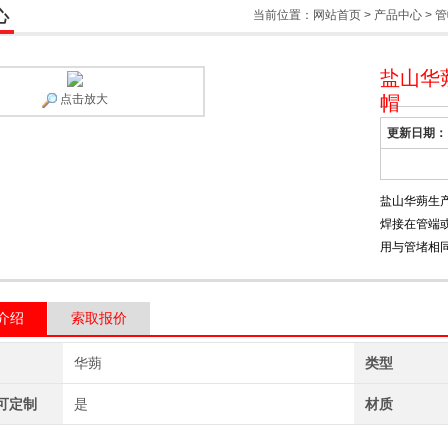
心
当前位置：
网站首页
>
产品中心
>
管
盐山华
点击放大
帽
更新日期：
盐山华蒴生产
焊接在管端
用与管堵相
介绍
索取报价
华蒴
类型
可定制
是
材质