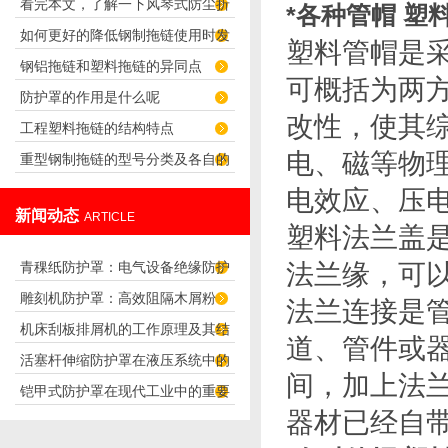
看完本文，了解一下风琴式防尘折
*各种管帽 塑
如何更好的降低钢制拖链使用时发
布的产品特点
塑料管帽是
钢铝拖链和塑料拖链的异同点
出的噪音
可概括为两
防护罩的作用是什么呢
改性，使其
工程塑料拖链的结构特点
电、磁等物
重型钢制拖链的型号分类及各自的
电效应、压
应用
新闻动态
ARTICLE
塑料法兰盖
青稞纸防护罩：电气设备绝缘防护
法兰缘，可
雕刻机防护罩：高效阻隔木屑粉
专用方案
法兰连接是
机床刮板排屑机的工作原理及其结
尘，守护设备精度与安全
道、管件或
活塞杆伸缩防护罩在液压系统中的
构分析
间，加上法
铠甲式防护罩在现代工业中的重要
应用
器材已经自
性