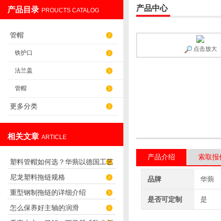
产品中心
产品目录
PROUCTS CATALOG
盐山华蒴机床附件制造有限公司
管帽
点击放大
铁护口
法兰盖
管帽
更多分类
相关文章
ARTICLE
产品介绍
索取报
塑料管帽如何选？华蒴以德国工艺
尼龙塑料拖链规格
打造管道“精密封口”
品牌
华蒴
重型钢制拖链的详细介绍
是否可定制
是
怎么保养好主轴的润滑