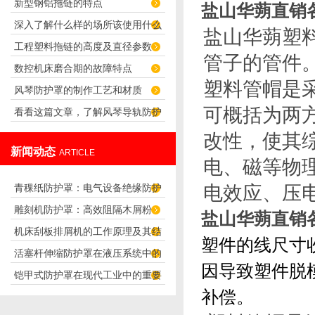
新型钢铝拖链的特点
出的噪音
盐山华蒴直销
深入了解什么样的场所该使用什么
盐山华蒴塑
工程塑料拖链的高度及直径参数
类型的软连接
管子的管件
数控机床磨合期的故障特点
塑料管帽是
风琴防护罩的制作工艺和材质
可概括为两
看看这篇文章，了解风琴导轨防护
改性，使其
罩的特性
新闻动态
ARTICLE
电、磁等物
青稞纸防护罩：电气设备绝缘防护
电效应、压
雕刻机防护罩：高效阻隔木屑粉
专用方案
盐山华蒴直销
机床刮板排屑机的工作原理及其结
尘，守护设备精度与安全
塑件的线尺寸
活塞杆伸缩防护罩在液压系统中的
构分析
因导致塑件脱
铠甲式防护罩在现代工业中的重要
应用
补偿。
性