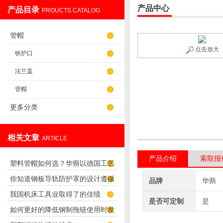
产品中心
产品目录
PROUCTS CATALOG
盐山华蒴机床附件制造有限公司
管帽
点击放大
铁护口
法兰盖
管帽
更多分类
相关文章
ARTICLE
产品介绍
索取报
塑料管帽如何选？华蒴以德国工艺
你知道钢板导轨防护罩的设计遵循
打造管道“精密封口”
品牌
华蒴
我国机床工具业取得了的佳绩
了哪些要求吗？
是否可定制
是
如何更好的降低钢制拖链使用时发