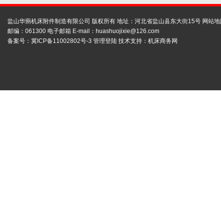
盐山华蒴机床附件制造有限公司 版权所有 地址：河北省盐山县东大街15号
网站地
邮编：061300 电子邮箱 E-mail：
huashuojixie@126.com
备案号：
冀ICP备11002802号-3
管理登陆
技术支持：
机床商务网