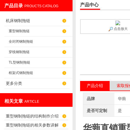
产品中心
产品目录
PROUCTS CATALOG
盐山华蒴机床附件制造有限公司
机床钢制拖链
点击放大
重型钢制拖链
全封闭钢制拖链
穿线钢制拖链
TL型钢制拖链
框架式钢制拖链
更多分类
产品介绍
索取报
品牌
华蒴
相关文章
ARTICLE
是否可定制
是
重型钢制拖链的结构制作介绍
重型钢制拖链的相关参数讲解
华蒴直销重