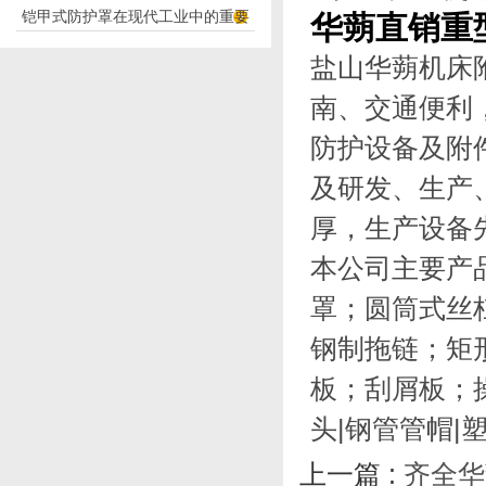
铠甲式防护罩在现代工业中的重要
华蒴直销重
应用
性
盐山华蒴
机床
南、交通便利，
防护设备及附
及研发、生产
厚，生产设备
本公司主要产
罩；圆筒式丝
钢制拖链；矩
板；刮屑板；
头|钢管
管帽
|
上一篇 :
齐全华