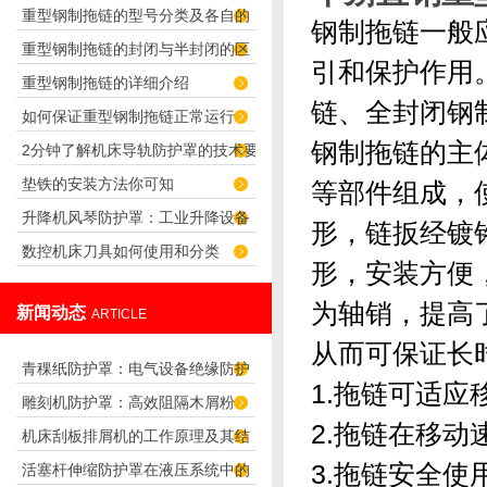
重型钢制拖链的型号分类及各自的
钢制拖链一般
重型钢制拖链的封闭与半封闭的区
应用
引和保护作用
重型钢制拖链的详细介绍
别
链、全封闭钢
如何保证重型钢制拖链正常运行
钢制拖链的主体
2分钟了解机床导轨防护罩的技术要
垫铁的安装方法你可知
等部件组成，
求
升降机风琴防护罩：工业升降设备
形，链扳经镀
数控机床刀具如何使用和分类
的耐用防尘防护方案
形，安装方便
为轴销，提高
新闻动态
ARTICLE
从而可保证长
青稞纸防护罩：电气设备绝缘防护
1.拖链可适应
雕刻机防护罩：高效阻隔木屑粉
专用方案
2.拖链在移动
机床刮板排屑机的工作原理及其结
尘，守护设备精度与安全
3.拖链安全使
活塞杆伸缩防护罩在液压系统中的
构分析