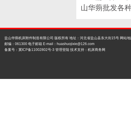
山华蒴批发各种
盐山华蒴机床附件制造有限公司 版权所有 地址：河北省盐山县东大街15号
网站地
邮编：061300 电子邮箱 E-mail：
huashuojixie@126.com
备案号：
冀ICP备11002802号-3
管理登陆
技术支持：
机床商务网