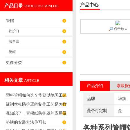
产品中心
产品目录
PROUCTS CATALOG
盐山华蒴机床附件制造有限公司
管帽
点击放大
铁护口
法兰盖
管帽
更多分类
相关文章
ARTICLE
产品介绍
索取报
塑料管帽如何选？华蒴以德国工艺
品牌
华蒴
缝制丝杠防护罩的制作工艺是怎样
打造管道“精密封口”
是否可定制
是
涨知识了，青稞纸防护罩的应用及
的？
垫铁的安装方法你可知
优势
各种系列管帽