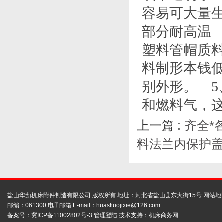
容易可大量
部分耐高温
塑料管帽质
料制形本钱
别外形。 
和燃料气，
上一篇 :
齐全*
料法兰内保护
盐山华蒴机床附件制造有限公司 版权所有 地址：河北省盐山县东大街15号
网站地
邮编：061300 电子邮箱 E-mail：
huashuojixie@126.com
备案号：
冀ICP备11002802号-3
管理登陆
技术支持：
机床商务网