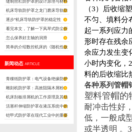
缝制丝杠防护罩的设计原理与材料
（
3
）
后收缩
机床导轨防护罩之龙门磨床导轨防
选择
不匀、填料分
逐步*机床导轨防护罩的稳定性
护罩的设计
看完本文，了解一下风琴式防尘折
起一系列应力
怎么保养好主轴的润滑
布的产品特点
形时存在残余
简单的介绍数控机床的《随机性故
余应力发生变
障》
小时内变化，2
新闻动态
ARTICLE
料的后收缩比
青稞纸防护罩：电气设备绝缘防护
各种系列管帽
雕刻机防护罩：高效阻隔木屑粉
专用方案
塑料管帽的特
机床刮板排屑机的工作原理及其结
尘，守护设备精度与安全
耐冲击性好
活塞杆伸缩防护罩在液压系统中的
构分析
铠甲式防护罩在现代工业中的重要
低
，
一般成
应用
性
或半透明
。
3