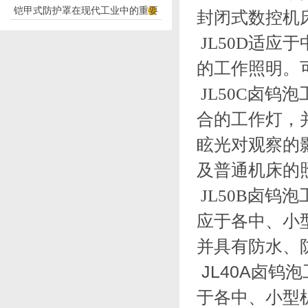
铠甲式防护罩在现代工业中的重要
应用
封闭式数控机
性
JL50D适
的工作照明。
JL50C卤
合的工作灯，
眩光对观察的
及普通机床的
JL50B卤
应于各中、小
并具有防水、
JL40A卤
于各中、小型