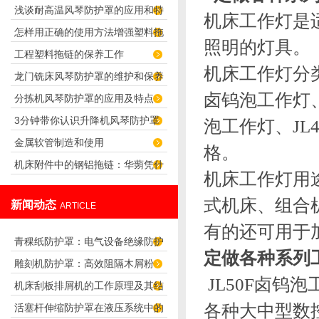
浅谈耐高温风琴防护罩的应用和特
机床工作灯
是
怎样用正确的使用方法增强塑料拖
点
照明的灯具。
工程塑料拖链的保养工作
链的使用寿命
机床工作灯
分
龙门铣床风琴防护罩的维护和保养
卤钨泡工作灯
分拣机风琴防护罩的应用及特点
要点
3分钟带你认识升降机风琴防护罩
泡工作灯
、
J
金属软管制造和使用
格。
机床附件中的钢铝拖链：华蒴凭什
机床工作灯
用
么赢得行业客户认可？
式机床、组合
新闻动态
ARTICLE
有的还可用于
青稞纸防护罩：电气设备绝缘防护
定做各种系列工
雕刻机防护罩：高效阻隔木屑粉
专用方案
JL50F卤
机床刮板排屑机的工作原理及其结
尘，守护设备精度与安全
各种大中型数
活塞杆伸缩防护罩在液压系统中的
构分析