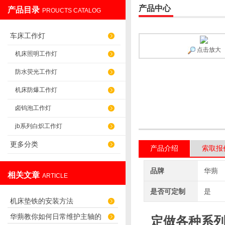
产品中心
产品目录
PROUCTS CATALOG
盐山华蒴机床附件制造有限公司
车床工作灯
点击放大
机床照明工作灯
防水荧光工作灯
机床防爆工作灯
卤钨泡工作灯
jb系列白炽工作灯
更多分类
产品介绍
索取报
品牌
华蒴
相关文章
ARTICLE
是否可定制
是
机床垫铁的安装方法
华蒴教你如何日常维护主轴的
定做各种系列