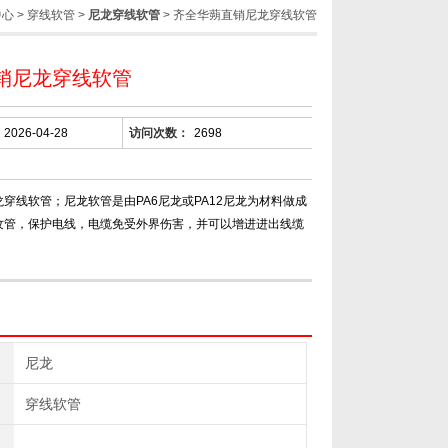
中心
>
穿线软管
>
尼龙穿线软管
> 齐全华蒴直销尼龙穿线软管
销尼龙穿线软管
2026-04-28
访问次数：
2698
穿线软管；尼龙软管是由PA6尼龙或PA12尼龙为材料做成
纹管，保护电线，电缆免受外界伤害，并可以增进进出线缆
。
尼龙
穿线软管