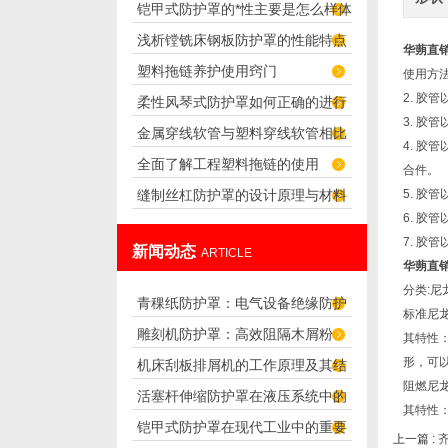
铠甲式防护罩的*性主要是怎么样体
吗？
浅析镗铣床钢板防护罩的性能特点
现出来的
华蒴直
塑料拖链养护使用窍门
及其优点
使用方
2. 
柔性风琴式防护罩如何正确的进行
3. 胶
金属穿线软管与塑料穿线软管相比
安装？
4. 
全面了解工程塑料拖链的使用
谁应用更广泛？
合件。
缝制丝杠防护罩的设计原理与材料
5. 胶
6. 
选择
7. 
新闻动态
ARTICLE
华蒴直
分类:
青稞纸防护罩：电气设备绝缘防护
标准尼
雕刻机防护罩：高效阻隔木屑粉
专用方案
其特性
形，可
机床刮板排屑机的工作原理及其结
尘，守护设备精度与安全
阻燃尼
活塞杆伸缩防护罩在液压系统中的
构分析
其特性
铠甲式防护罩在现代工业中的重要
应用
上一篇 :