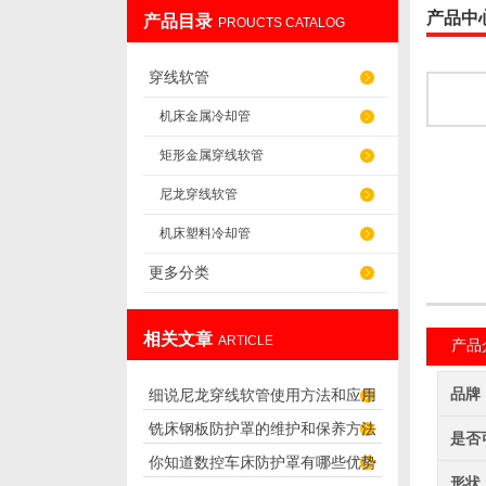
产品中
产品目录
PROUCTS CATALOG
盐山华蒴机床附件制造有限公司
穿线软管
机床金属冷却管
矩形金属穿线软管
尼龙穿线软管
机床塑料冷却管
更多分类
相关文章
ARTICLE
产品
品牌
细说尼龙穿线软管使用方法和应用
铣床钢板防护罩的维护和保养方法
范围
是否
你知道数控车床防护罩有哪些优势
形状