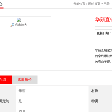
心
当前位置：
网站首页
>
产品
华蒴直
点击放大
更新日期：
华蒴直销尼龙
的穿线用波
的弯曲美观
介绍
索取报价
华蒴
材质
可定制
是
种类
圆形