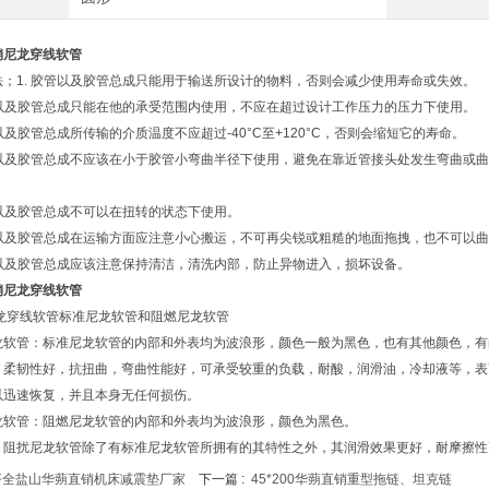
销尼龙穿线软管
法；1. 胶管以及胶管总成只能用于输送所设计的物料，否则会减少使用寿命或失效。
胶管以及胶管总成只能在他的承受范围内使用，不应在超过设计工作压力的压力下使用。
管以及胶管总成所传输的介质温度不应超过-40°C至+120°C，否则会缩短它的寿命。
胶管以及胶管总成不应该在小于胶管小弯曲半径下使用，避免在靠近管接头处发生弯曲或
管以及胶管总成不可以在扭转的状态下使用。
胶管以及胶管总成在运输方面应注意小心搬运，不可再尖锐或粗糙的地面拖拽，也不可以
胶管以及胶管总成应该注意保持清洁，清洗内部，防止异物进入，损坏设备。
销尼龙穿线软管
尼龙穿线软管标准尼龙软管和阻燃尼龙软管
龙软管：标准尼龙软管的内部和外表均为波浪形，颜色一般为黑色，也有其他颜色，有
：柔韧性好，抗扭曲，弯曲性能好，可承受较重的负载，耐酸，润滑油，冷却液等，表
以迅速恢复，并且本身无任何损伤。
龙软管：阻燃尼龙软管的内部和外表均为波浪形，颜色为黑色。
：阻扰尼龙软管除了有标准尼龙软管所拥有的其特性之外，其润滑效果更好，耐摩擦性
齐全盐山华蒴直销机床减震垫厂家
下一篇 :
45*200华蒴直销重型拖链、坦克链