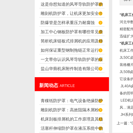
这是你想知道的风琴导轨防护罩的
雕刻机防护罩，让机床更加安全！
连接方法吗？
*机床工
河北华
防爆管是怎样承重压力耐腐蚀
精密配
加工中心钢板防护罩有哪些常见类
迅猛扩
简析机床链板式排屑机的应用及特
型？
*机床工
如何保证重型钢制拖链正常运行
机床工
点
JL50
一文带你认识风琴导轨防护罩的应
装格栅
盐山华蒴机床附件制造有限公司
用范围
JL50
它设备
新闻动态
ARTICLE
JL40
备的照
青稞纸防护罩：电气设备绝缘防护
LED机
风，满
雕刻机防护罩：高效阻隔木屑粉
专用方案
JH系列
机床刮板排屑机的工作原理及其结
尘，守护设备精度与安全
上一篇 :
*
活塞杆伸缩防护罩在液压系统中的
构分析