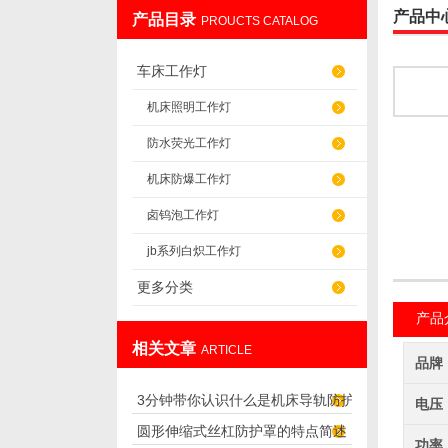
产品中
产品目录
PROUCTS CATALOG
盐山华蒴机床附件制造有限公司
车床工作灯
机床照明工作灯
防水荧光工作灯
机床防爆工作灯
卤钨泡工作灯
jb系列白炽工作灯
更多分类
产品
相关文章
ARTICLE
品牌
3分钟带你认识什么是机床导轨防护
电压
圆形伸缩式丝杠防护罩的特点简述
罩
功率