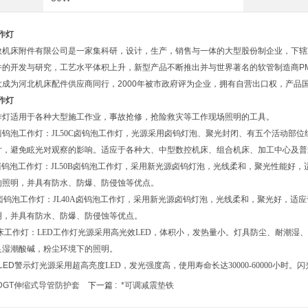
作灯
数机床附件有限公司是一家集科研，设计，生产，销售与一体的大型股份制企业，下辖
件的开发与研究，工艺水平体积上升，新型产品不断推出并与世界著名的软管制造商P
大成为河北机床配件供应商同行，2000年被市政府评为企业，拥有自营出口权，产品
作灯
作灯适用于各种大型施工作业，事故抢修，抢险救灾等工作现场照明的工具。
C卤钨泡工作灯
：
JL50C卤钨泡工作灯，光源采用卤钨灯泡、聚光封闭、有五个活动部
片，避免眩光对观察的影响。适应于各种大、中型数控机床、组合机床、加工中心及普
B卤钨泡工作灯
：
JL50B卤钨泡工作灯，采用新光源卤钨灯泡，光线柔和，聚光性能好
的照明，并具有防水、防爆、防侵蚀等优点。
A卤钨泡工作灯
：JL40A卤钨泡工作灯，采用新光源卤钨灯泡，光线柔和，聚光好，适
明，并具有防水、防爆、防侵蚀等优点。
床工作灯
：LED工作灯光源采用高光效LED，体积小，发热量小。灯具防尘、耐潮湿
足湿潮酸碱，粉尘环境下的照明。
LED警示灯
光源采用超高亮度LED，发光强度高，使用寿命长达30000-60000小时。
DGT伸缩式导管防护套
下一篇 :
*可调减震垫铁