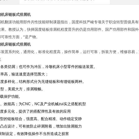
销机床链板式排屑机
屑机翻滚功能用部件共性技能研制课题指出，国度科技严峻专项关于职业转型晋级具有
效果。教授认为，抉择国度链板排屑机程度晋升的仍是功用部件。国产功用部件和国外的
和可靠性方面，*是产物。
销机床链板式排屑机
本装置系列化，通用化，标准化程度高，操作简单，运行可靠，拆装方便，维修容易，
统
处理各类切屑；也可作为冲压，冷墩机床小型零件的输送装置。
效率高，输送速度选择范围大；
板宽度多样化，结构形式分为无缝链板和有缝链板两种。
造型，美观大方，排屑顺畅。
过载保护功能。
、效能高；为CNC，NC及产业机械zui实之搭配机型
度多元化，提供了的搭配弹性及有效的应用
型的链板组合，强度高、配合精准、动作稳定安静
凸点设计，可有效防止碎屑附着，增加出除屑能力
限制设定，有效降低操作不当所造成之损害