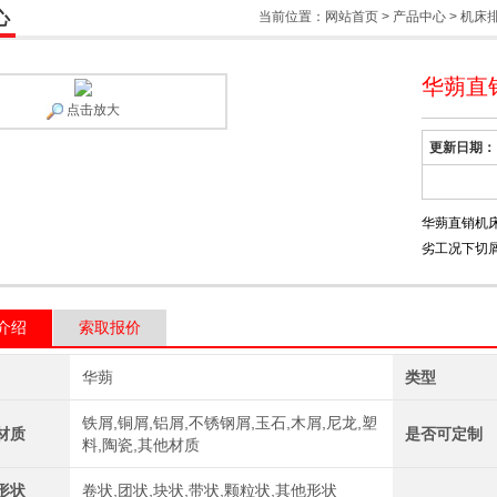
心
当前位置：
网站首页
>
产品中心
>
机床
华蒴直
点击放大
更新日期：
华蒴直销机
劣工况下切
介绍
索取报价
华蒴
类型
铁屑,铜屑,铝屑,不锈钢屑,玉石,木屑,尼龙,塑
材质
是否可定制
料,陶瓷,其他材质
形状
卷状,团状,块状,带状,颗粒状,其他形状