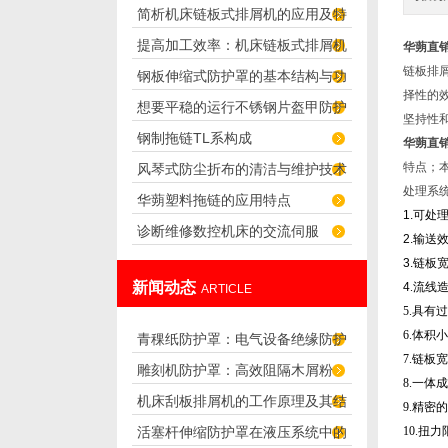
简析机床链板式排屑机的应用及特
及用途
提高加工效率：机床链板式排屑机
华蒴直
点
链板排
钢板伸缩式防护罩的基本结构与功
的优势分析
择性的
想要平稳的运行不锈钢片盔甲防护
能介绍
坚持性
钢制拖链TL系构成
罩，我们需要先了解下这些情况
华蒴直
特点；
风琴式防尘折布的清洁与维护技术
处理系
华蒴塑料拖链的应用特点
1.可
诊断维修数控机床的交流伺服
2.输送
3.链
新闻动态
4
.
流线
ARTICLE
5.
具有
6.
体积小
青稞纸防护罩：电气设备绝缘防护
7.
链板宽
雕刻机防护罩：高效阻隔木屑粉
专用方案
8.
一体成
机床刮板排屑机的工作原理及其结
尘，守护设备精度与安全
9.
精密的
活塞杆伸缩防护罩在液压系统中的
10.
扭力
构分析