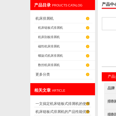
产品中
产品目录
PROUCTS CATALOG
盐山华蒴机床附件制造有限公司
机床排屑机
机床链板式排屑机
机床刮板排屑机
磁性机床排屑机
螺旋式机床排屑机
数控机床排屑机
更多分类
产品
品牌
相关文章
ARTICLE
排削
一文搞定机床链板式排屑机的使用
机床链板式排屑机的产品性能优势
方法
排削