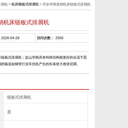
排屑机
>
机床链板式排屑机
> 齐全华蒴直销机床链板式排屑机
销机床链板式排屑机
2026-04-28
访问次数：
2500
床链板式排屑机；盐山华蒴具有特殊结构能更好的合适于恶
屑的输送如钢管行业车丝机产生的长条状大卷状切屑。
链板式排屑机
是