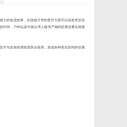
很大的促进效果，在技能才华的晋升方面可以说发挥至抉
NSK，THK以及中国台湾上银等产物的距离首要在精度
宜可与其他排屑装置联合使用，形成各种形式排列的切屑