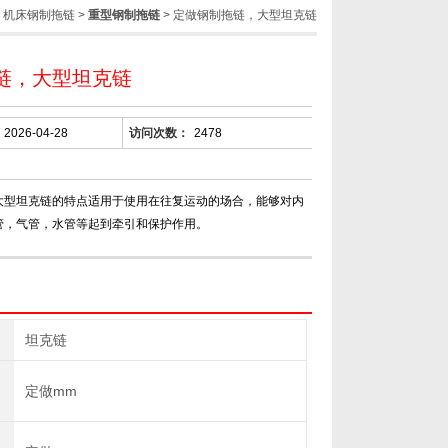
>
机床钢制拖链
>
重型钢制拖链
> 定做钢制拖链，大型坦克链
链，大型坦克链
2026-04-28
访问次数：
2478
大型坦克链的特点适用于使用在往复运动的场合，能够对内
管，气管，水管等起到牵引和保护作用。
坦克链
×
定做mm