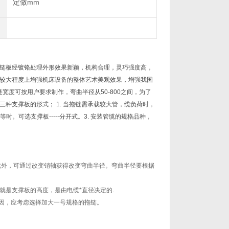
定做mm
链板经镀铬处理外形效果新颖，机构合理，灵巧强度高，
较大程度上增强机床设备的整体艺术美观效果，增强我国
拖链宽度可按用户要求制作，弯曲半径从50-800之间，为了
种支撑板的形式； 1. 当拖链需承载较大管，缆负荷时，
时。可选支撑板-----分开式。3. 安装管缆的规格品种，
短。此外，可通过改变销轴获得改变弯曲半径。弯曲半径要根据
高度也就是支撑板的高度，是由电缆*直径决定的.
性原因，应考虑选择加大一号规格的拖链。