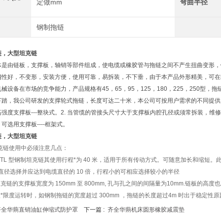
定做mm
弯曲半径
钢制拖链
链，大型坦克链
体是由链板，支撑板，轴销等部件组成，使电缆或橡胶管与拖链之间不产生扭曲变形，
钢性好，不变形，安装方便，使用可靠，易拆装，不下垂，由于本产品外形精美，可在
械设备在市场的竞争能力，产品规格有45，65，95，125，180，225，250型，
下踏，我公司研发的支撑轮式拖链，长度可达二十米，本公司可按用户需求的不同提供三
强度支撑板---整块式。2. 当管缆的管接头尺寸大于支撑板内腔孔径或须常拆装，维修等
可选用支撑板----框架式。
链，大型坦克链
克链使用中必须注意几点：
G和TL 型钢制坦克链其使用行程*为 40 米，适用于所有传动方式。可随意加长和缩
直径选择并应达到电缆直径的 10 倍，行程小的可相应选择较小的半径
坦克链的支撑板宽度为 150mm 至 800mm, 孔与孔之间的间隔量为10mm.链板的
做*限度运转时，如钢制拖链的宽度超过 300mm ，拖链的长度超过4m 时出于稳定
齐全华蒴直销油缸伸缩式防护罩
下一篇 :
齐全华蒴机床圆形橡胶减震垫