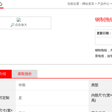
心
当前位置：
网站首页
>
产品中心
钢制拖
点击放大
更新日期：
钢制拖链，
置电缆，油
介绍
索取报价
华蒴
类型
内部尺寸(宽
可定制
是
高)
尺寸(宽×