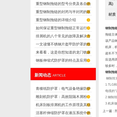
重型钢制拖链的型号分类及各自的
高)
重型钢制拖链的封闭与半封闭的区
应用
材质
重型钢制拖链的详细介绍
别
如何保证重型钢制拖链正常运行
钢制拖
拖链主
排屑机的八个常见的故障及解决方
该产品
一文读懂不锈钢片盔甲防护罩的性
法
机床，机
来看看，这是你想知道的龙门铣床
能特点
超长不
应选用高
钢板伸缩式防护罩的特点及应用
风琴防护罩吗？
较多时，
钢制拖
新闻动态
ARTICLE
钢制坦
1.TL
青稞纸防护罩：电气设备绝缘防护
电缆的*
雕刻机防护罩：高效阻隔木屑粉
2.钢制
专用方案
3.机床
机床刮板排屑机的工作原理及其结
尘，守护设备精度与安全
上一篇 :
活塞杆伸缩防护罩在液压系统中的
构分析