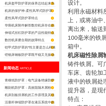
设计。
机床盔甲防护罩的保养总结起来为
要性
利用永磁材料
机床的保护神-柔性风琴式防护罩
10个字，到底是什么呢？
柔性风琴式防护罩特点
上，或将油中
（皮老虎）
华蒴机床附件解答数控机床存在的
离出来，输送
伸缩式丝杠防护罩的产品性能特点
运动（机床的运动）
100毫米的
数控机床磨合期的故障特点
箱中。
铠甲式防护罩的*性主要是怎么样体
机床磁性除屑
镗铣床钢板防护罩既平稳又无振动
现出来的
铸件铁屑。可
噪音
新闻动态
ARTICLE
车床、齿轮加
液中的铁屑处
青稞纸防护罩：电气设备绝缘防护
雕刻机防护罩：高效阻隔木屑粉
专用方案
提升器，是现
机床刮板排屑机的工作原理及其结
尘，守护设备精度与安全
特点：
活塞杆伸缩防护罩在液压系统中的
构分析