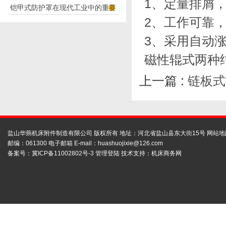
1、定量排屑
铠甲式防护罩在现代工业中的重要
应用
2、工作可靠
性
3、采用自动
磁性辊式两种
上一篇 :
链板式
盐山华蒴机床附件制造有限公司 版权所有 地址：河北省盐山县东大街15号
网站地
邮编：061300 电子邮箱 E-mail：
huashuojixie@126.com
备案号：
冀ICP备11002802号-3
管理登陆
技术支持：
机床商务网