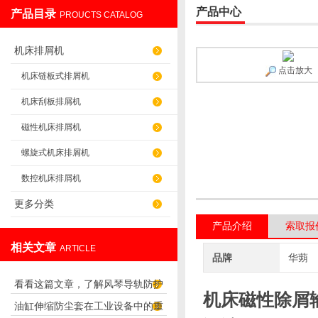
产品中心
产品目录
PROUCTS CATALOG
盐山华蒴机床附件制造有限公司
机床排屑机
点击放大
机床链板式排屑机
机床刮板排屑机
磁性机床排屑机
螺旋式机床排屑机
数控机床排屑机
更多分类
产品介绍
索取报
相关文章
ARTICLE
品牌
华蒴
看看这篇文章，了解风琴导轨防护
机床磁性除屑
油缸伸缩防尘套在工业设备中的重
罩的特性