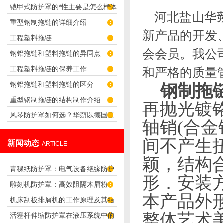
铠甲式防护罩的*性主要是怎么样体
么？
河北盐山华蒴
重型钢制拖链的详细介绍
现出来的
新产品的开发
工程塑料拖链
会会员。我公
钢铝拖链和塑料拖链的异同点
工程塑料拖链的保养工作
和严格的质量
钢铝拖链和塑料拖链的区分
钢制拖
重型钢制拖链的结构制作介绍
再抛光镀铬
风琴防护罩如何选？华蒴以德国工
轴销
(
合金
艺守护机床精密传动
间不产生
新闻动态
ARTICLE
颖，结构
青稞纸防护罩：电气设备绝缘防护
形．安装
雕刻机防护罩：高效阻隔木屑粉
专用方案
本产品外
机床刮板排屑机的工作原理及其结
尘，守护设备精度与安全
整体艺术
活塞杆伸缩防护罩在液压系统中的
构分析