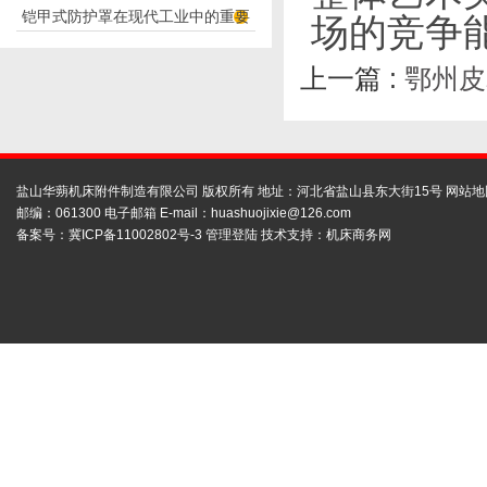
铠甲式防护罩在现代工业中的重要
应用
场的竞争
性
上一篇 :
鄂州皮
盐山华蒴机床附件制造有限公司 版权所有 地址：河北省盐山县东大街15号
网站地
邮编：061300 电子邮箱 E-mail：
huashuojixie@126.com
备案号：
冀ICP备11002802号-3
管理登陆
技术支持：
机床商务网