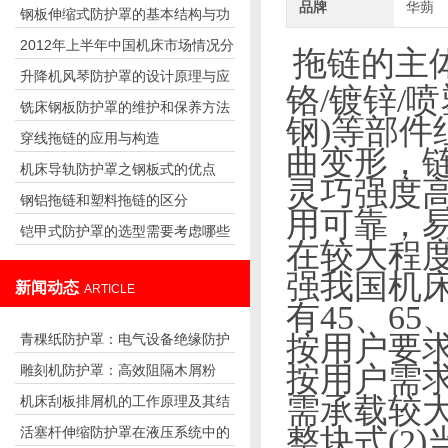
品牌
华蒴
钢板伸缩式防护罩的基本结构与功
起主轴停转
2012年上半年中国机床市场情况分
能介绍
拖链的主
升降机风琴防护罩的设计原理与应
析
铬/镀锌/
铣床钢板防护罩的维护和保养方法
用
钢
)
等部件
穿线拖链的应用与构造
曲变形，
机床导轨防护罩之钢板式的优点
灵巧强度
钢铝拖链和塑料拖链的区分
用可靠，
铠甲式防护罩的选型需要考虑哪些
在较大程
因素？
强我国机
新闻动态
ARTICLE
有45、
65
按用户要
青稞纸防护罩：电气设备绝缘防护
按用户需求
雕刻机防护罩：高效阻隔木屑粉
专用方案
需承载较
机床刮板排屑机的工作原理及其结
尘，守护设备精度与安全
整块式(2
活塞杆伸缩防护罩在液压系统中的
构分析