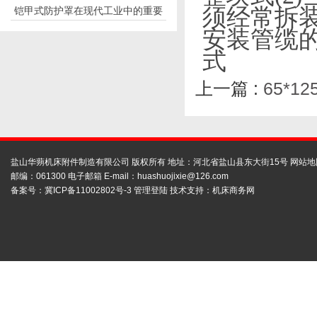
须经常拆装
铠甲式防护罩在现代工业中的重要
应用
安装管缆
性
式
上一篇 :
65*1
盐山华蒴机床附件制造有限公司 版权所有 地址：河北省盐山县东大街15号
网站地
邮编：061300 电子邮箱 E-mail：
huashuojixie@126.com
备案号：
冀ICP备11002802号-3
管理登陆
技术支持：
机床商务网