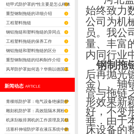
铠甲式防护罩的*性主要是怎么样体
么？
始终致力
重型钢制拖链的详细介绍
现出来的
公司为机
工程塑料拖链
员。我公
钢铝拖链和塑料拖链的异同点
量、丰富
工程塑料拖链的保养工作
钢铝拖链和塑料拖链的区分
内同行业
重型钢制拖链的结构制作介绍
钢制拖
风琴防护罩如何选？华蒴以德国工
后再抛光镀
艺守护机床精密传动
金
）
、轴
新闻动态
ARTICLE
管与拖链
形效果新
青稞纸防护罩：电气设备绝缘防护
好，不变
雕刻机防护罩：高效阻隔木屑粉
专用方案
垂．由于
机床刮板排屑机的工作原理及其结
尘，守护设备精度与安全
床设备的
活塞杆伸缩防护罩在液压系统中的
构分析