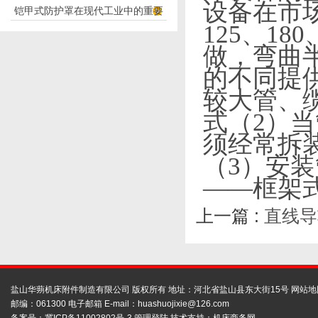
设备在市
铠甲式防护罩在现代工业中的重要
应用
125
、
180
性
做，弯曲
的不同提
较大管、
式（2）
须经常拆
（3）安
——框架
上一篇 :
直线导
盐山华蒴机床附件制造有限公司 版权所有 地址：河北省盐山县东大街15号
网站地
邮编：061300 电子邮箱 E-mail：
huashuojixie@126.com