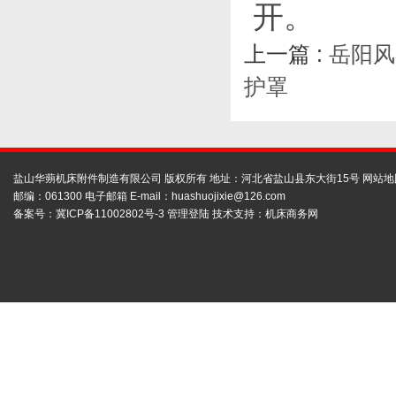
开。
上一篇 :
岳阳风
护罩
盐山华蒴机床附件制造有限公司 版权所有 地址：河北省盐山县东大街15号
网站地
邮编：061300 电子邮箱 E-mail：
huashuojixie@126.com
备案号：
冀ICP备11002802号-3
管理登陆
技术支持：
机床商务网