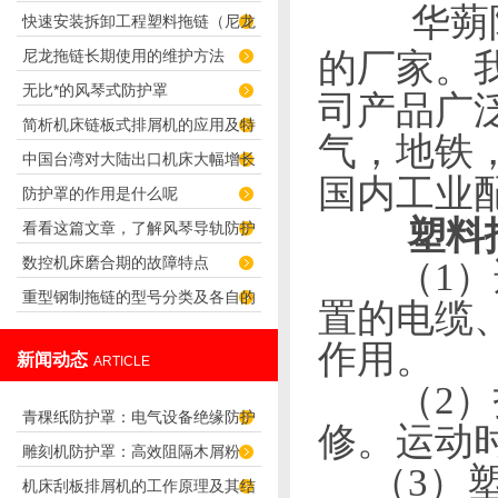
华蒴
快速安装拆卸工程塑料拖链（尼龙
热原因
尼龙拖链长期使用的维护方法
的厂家。
拖链）的技巧
无比*的风琴式防护罩
司产品广
简析机床链板式排屑机的应用及特
气，地铁
中国台湾对大陆出口机床大幅增长
点
国内工业
防护罩的作用是什么呢
华蒴机床附件
塑料
看看这篇文章，了解风琴导轨防护
数控机床磨合期的故障特点
（
1
）
罩的特性
重型钢制拖链的型号分类及各自的
置的电缆
应用
作用。
新闻动态
ARTICLE
（
2
）
青稞纸防护罩：电气设备绝缘防护
修。运动
雕刻机防护罩：高效阻隔木屑粉
专用方案
（
3
）
机床刮板排屑机的工作原理及其结
尘，守护设备精度与安全