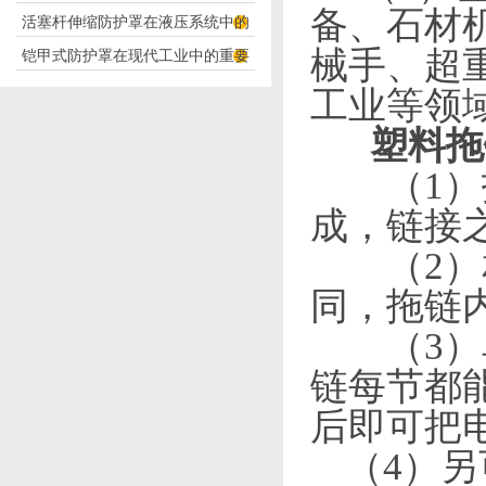
备、石材
活塞杆伸缩防护罩在液压系统中的
构分析
械手、超
铠甲式防护罩在现代工业中的重要
应用
性
工业
等
领
塑料拖
（
1
）
成，链接
（
2
）
同，拖链
（3）单
链每节都
后即可把
（4）