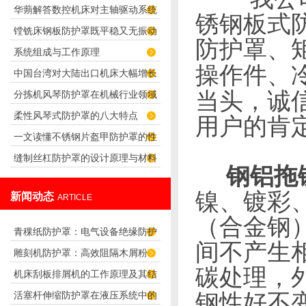
华蒴解答数控机床对主轴驱动系统
那么多
锈钢板式
镗铣床钢板防护罩既平稳又无振动
的要求
防护罩、
系统组成与工作原理
噪音
操作件、
中国台湾对大陆出口机床大幅增长
当头，诚
分拣机风琴防护罩在机械行业领域
华蒴机床附件
柔性风琴式防护罩的八大特点
的广泛应用
用户的肯定
一文读懂不锈钢片盔甲防护罩的性
缝制丝杠防护罩的设计原理与材料
能特点
钢铝拖
选择
镍、镀彩
新闻动态
ARTICLE
（合金钢
青稞纸防护罩：电气设备绝缘防护
间不产生
雕刻机防护罩：高效阻隔木屑粉
专用方案
碳处理，
机床刮板排屑机的工作原理及其结
尘，守护设备精度与安全
活塞杆伸缩防护罩在液压系统中的
钢性好不
构分析