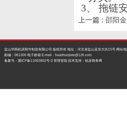
3、
拖链
上一篇 :
邵阳金
盐山华蒴机床附件制造有限公司 版权所有 地址：河北省盐山县东大街15号
网站地
邮编：061300 电子邮箱 E-mail：
huashuojixie@126.com
备案号：
冀ICP备11002802号-3
管理登陆
技术支持：
机床商务网