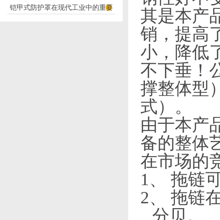
铠甲式防护罩在现代工业中的重要
应用
其是本产
性
销，提高
小，降低
不下垂！
撑整体型
式）。
由于本产
备的整体
在市场的
1、
拖链可
2、
拖链在
分贝。