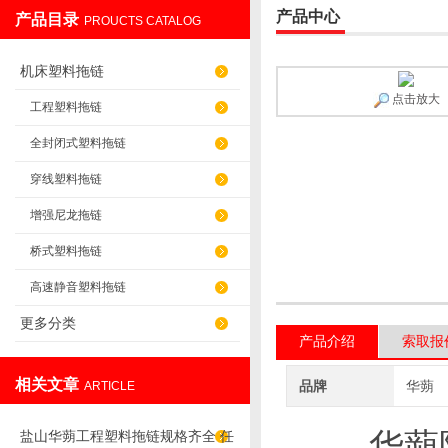
产品中心
产品目录
PROUCTS CATALOG
盐山华蒴机床附件制造有限公司
机床塑料拖链
点击放大
工程塑料拖链
全封闭式塑料拖链
穿线塑料拖链
增强尼龙拖链
桥式塑料拖链
高速静音塑料拖链
更多分类
产品介绍
索取报
相关文章
品牌
华蒴
ARTICLE
华蒴
盐山华蒴工程塑料拖链规格齐全 任