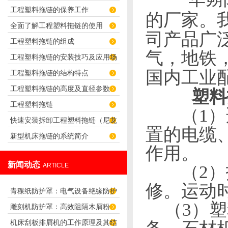
工程塑料拖链的保养工作
君选择！
的厂家。
全面了解工程塑料拖链的使用
司产品广
工程塑料拖链的组成
气，地铁
工程塑料拖链的安装技巧及应用场
国内工业
工程塑料拖链的结构特点
合
工程塑料拖链的高度及直径参数
塑料
工程塑料拖链
（
1
）
快速安装拆卸工程塑料拖链（尼龙
置的电缆
新型机床拖链的系统简介
拖链）的技巧
作用。
新闻动态
ARTICLE
（
2
）
修。运动
青稞纸防护罩：电气设备绝缘防护
（
3
）塑
雕刻机防护罩：高效阻隔木屑粉
专用方案
机床刮板排屑机的工作原理及其结
尘，守护设备精度与安全