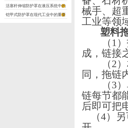
备、石材
活塞杆伸缩防护罩在液压系统中的
构分析
械手、超
铠甲式防护罩在现代工业中的重要
应用
工业
等
领
性
塑料
（
1
）
成，链接
（
2
）
同，拖链
（3）单
链每节都
后即可把
（4）
开。