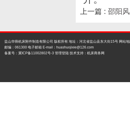
上一篇 :
邵阳风
盐山华蒴机床附件制造有限公司 版权所有 地址：河北省盐山县东大街15号
网站地
邮编：061300 电子邮箱 E-mail：
huashuojixie@126.com
备案号：
冀ICP备11002802号-3
管理登陆
技术支持：
机床商务网