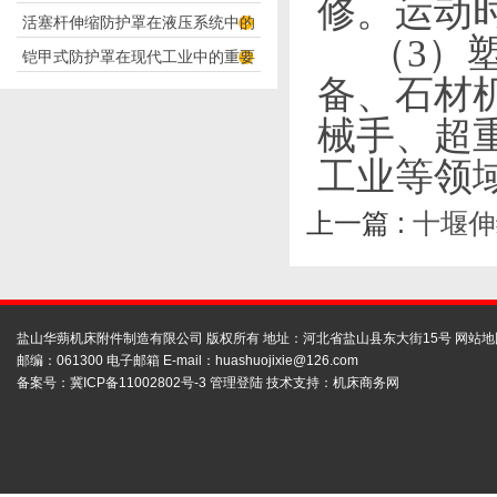
修。运动
活塞杆伸缩防护罩在液压系统中的
构分析
（
3
）
铠甲式防护罩在现代工业中的重要
应用
备、石材
性
械手、超
工业
等
领
上一篇 :
十堰伸
盐山华蒴机床附件制造有限公司 版权所有 地址：河北省盐山县东大街15号
网站地
邮编：061300 电子邮箱 E-mail：
huashuojixie@126.com
备案号：
冀ICP备11002802号-3
管理登陆
技术支持：
机床商务网