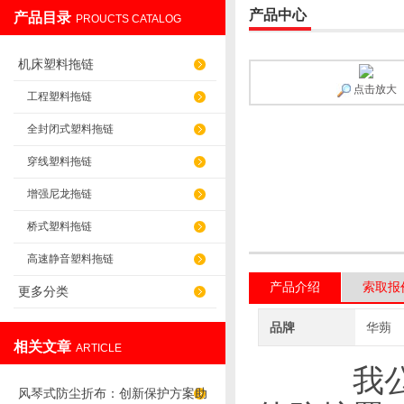
产品中心
产品目录
PROUCTS CATALOG
盐山华蒴机床附件制造有限公司
机床塑料拖链
点击放大
工程塑料拖链
全封闭式塑料拖链
穿线塑料拖链
增强尼龙拖链
桥式塑料拖链
高速静音塑料拖链
产品介绍
索取报
更多分类
品牌
华蒴
相关文章
ARTICLE
我
风琴式防尘折布：创新保护方案助