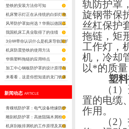
轨防护罩
垫铁的安装方法你可知
您避免灰尘困扰
旋钢带保
机床警示灯正在从传统的白炽灯泡
丝杠保护
风琴防护罩如何选？华蒴以德国工
向着LED灯
我国机床工具业取得了的佳绩
拖链，矩
艺守护机床精密传动
3分钟带你认识什么是机床导轨防护
工作灯，
机床防震垫铁的使用方法
罩
机，冷却
华蒴塑料拖链的应用特点
以*的质
加工中心钢板防护罩的设计原理与
塑料
来看看，这是你想知道的龙门铣床
应用
（
1
）
风琴防护罩吗？
新闻动态
ARTICLE
置的电缆
作用。
青稞纸防护罩：电气设备绝缘防护
雕刻机防护罩：高效阻隔木屑粉
专用方案
（
2
）
机床刮板排屑机的工作原理及其结
尘，守护设备精度与安全