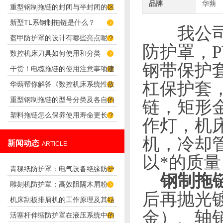
品牌
华蒴
重型钢制拖链的封闭与半封闭的区
新型TL系钢制拖链是什么？
别
我公
盔甲防护罩的设计有哪些亮点呢？
防护罩，
数控机床刀具如何使用和分类
钢带保护
干货！电缆拖链的使用注意事项建
杠保护套
华蒴帮你解答《数控机床系统性故
议收藏
重型钢制拖链的型号分类及各自的
障》
链，矩形
塑料拖链怎么保养使用寿命更长？
应用
作灯，机
机，冷却
新闻动态
ARTICLE
以*的质
青稞纸防护罩：电气设备绝缘防护
钢制拖
雕刻机防护罩：高效阻隔木屑粉
专用方案
后再抛光镀
机床刮板排屑机的工作原理及其结
尘，守护设备精度与安全
金
）
、轴
活塞杆伸缩防护罩在液压系统中的
构分析