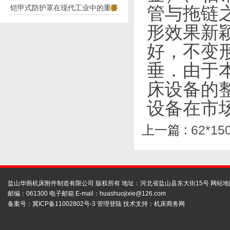
铠甲式防护罩在现代工业中的重要
管与拖链
应用
性
形效果新
好，不变
垂．由于
床设备的
设备在市
上一篇 :
62*
盐山华蒴机床附件制造有限公司 版权所有 地址：河北省盐山县东大街15号
网站地
邮编：061300 电子邮箱 E-mail：
huashuojixie@126.com
备案号：
冀ICP备11002802号-3
管理登陆
技术支持：
机床商务网