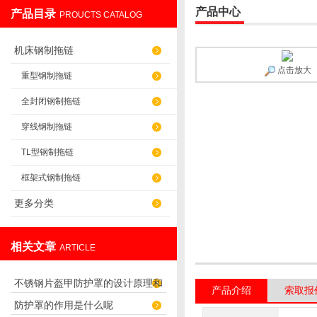
产品中心
产品目录
PROUCTS CATALOG
盐山华蒴机床附件制造有限公司
机床钢制拖链
点击放大
重型钢制拖链
全封闭钢制拖链
穿线钢制拖链
TL型钢制拖链
框架式钢制拖链
更多分类
相关文章
ARTICLE
不锈钢片盔甲防护罩的设计原理和
产品介绍
索取报
防护罩的作用是什么呢
应用