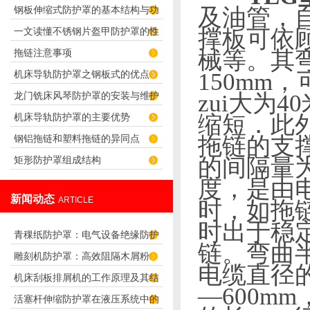
钢板伸缩式防护罩的基本结构与功
及油管，
布的产品特点
一文读懂不锈钢片盔甲防护罩的性
撑板可依
能介绍
拖链注意事项
械等。其
能特点
机床导轨防护罩之钢板式的优点
150mm
，
龙门铣床风琴防护罩的安装与维护
zui大为
40
机床导轨防护罩的主要优势
缩短．此
技巧
钢铝拖链和塑料拖链的异同点
拖链的支
矩形防护罩组成结构
的间隔量
度，是由电
新闻动态
ARTICLE
时，如拖
时出于稳
青稞纸防护罩：电气设备绝缘防护
链。弯曲
雕刻机防护罩：高效阻隔木屑粉
专用方案
电缆直径
机床刮板排屑机的工作原理及其结
尘，守护设备精度与安全
—
600mm
活塞杆伸缩防护罩在液压系统中的
构分析