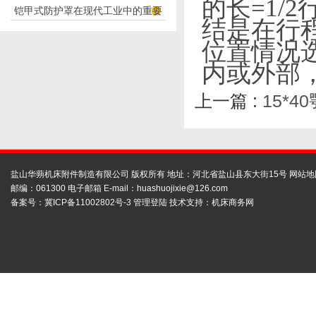
的长
=1/2
铠甲式防护罩在现代工业中的重要
应用
结是在行
性
位置情况
内或外部
上一篇 :
15*
盐山华蒴机床附件制造有限公司 版权所有 地址：河北省盐山县东大街15号
网站地
邮编：061300 电子邮箱 E-mail：
huashuojixie@126.com
备案号：
冀ICP备11002802号-3
管理登陆
技术支持：
机床商务网