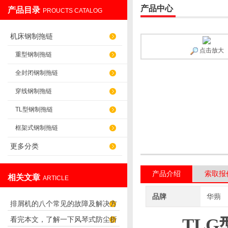
产品中心
产品目录
PROUCTS CATALOG
盐山华蒴机床附件制造有限公司
机床钢制拖链
点击放大
重型钢制拖链
全封闭钢制拖链
穿线钢制拖链
TL型钢制拖链
框架式钢制拖链
更多分类
产品介绍
索取报
相关文章
ARTICLE
品牌
华蒴
排屑机的八个常见的故障及解决方
看完本文，了解一下风琴式防尘折
TLG
法