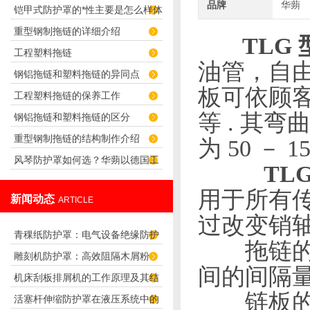
品牌
华蒴
铠甲式防护罩的*性主要是怎么样体
么？
重型钢制拖链的详细介绍
现出来的
TLG
工程塑料拖链
油管，自
钢铝拖链和塑料拖链的异同点
板可依顾
工程塑料拖链的保养工作
等
.
其弯
钢铝拖链和塑料拖链的区分
重型钢制拖链的结构制作介绍
为
50
－
1
风琴防护罩如何选？华蒴以德国工
TL
艺守护机床精密传动
用于所有
新闻动态
ARTICLE
过改变销
青稞纸防护罩：电气设备绝缘防护
拖链的
雕刻机防护罩：高效阻隔木屑粉
专用方案
间的间隔
机床刮板排屑机的工作原理及其结
尘，守护设备精度与安全
链板的高
活塞杆伸缩防护罩在液压系统中的
构分析