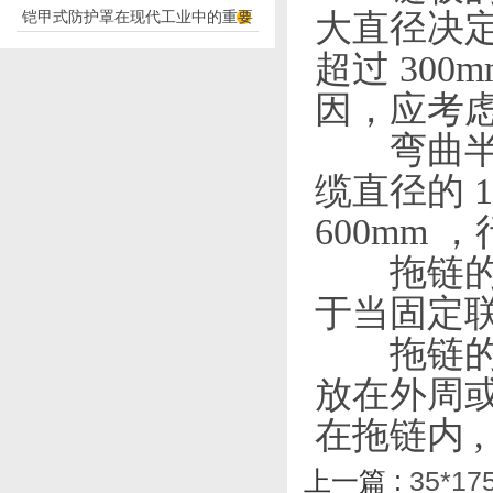
铠甲式防护罩在现代工业中的重要
大直径决定
应用
性
超过
300
因，应考
弯曲半径
缆直径的
600mm
，
拖链的
于当固定
拖链的固
放在外周
在拖链内
上一篇 :
35*