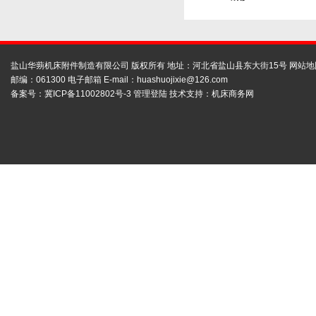
盐山华蒴机床附件制造有限公司 版权所有 地址：河北省盐山县东大街15号
网站地
邮编：061300 电子邮箱 E-mail：
huashuojixie@126.com
备案号：
冀ICP备11002802号-3
管理登陆
技术支持：
机床商务网