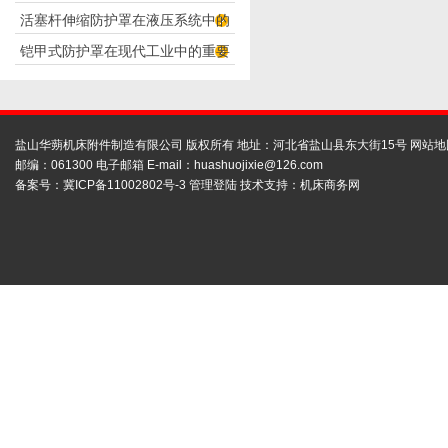
活塞杆伸缩防护罩在液压系统中的
构分析
铠甲式防护罩在现代工业中的重要
应用
性
盐山华蒴机床附件制造有限公司 版权所有 地址：河北省盐山县东大街15号
网站地
邮编：061300 电子邮箱 E-mail：
huashuojixie@126.com
备案号：
冀ICP备11002802号-3
管理登陆
技术支持：
机床商务网