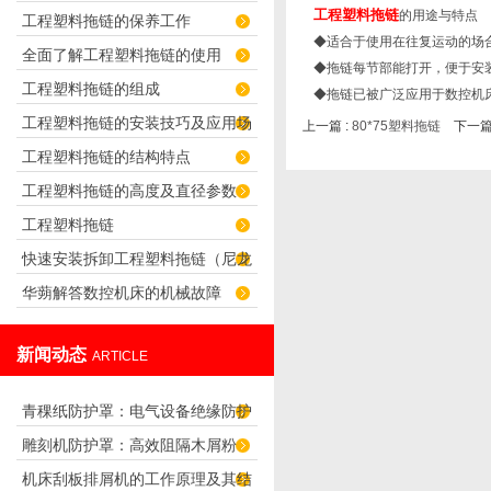
工程塑料拖链
的用途与特点
工程塑料拖链的保养工作
君选择！
◆适合于使用在往复运动的场
全面了解工程塑料拖链的使用
◆拖链每节部能打开，便于安
工程塑料拖链的组成
◆拖链已被广泛应用于数控机
工程塑料拖链的安装技巧及应用场
上一篇 :
80*75塑料拖链
下一篇
工程塑料拖链的结构特点
合
工程塑料拖链的高度及直径参数
工程塑料拖链
快速安装拆卸工程塑料拖链（尼龙
华蒴解答数控机床的机械故障
拖链）的技巧
新闻动态
ARTICLE
青稞纸防护罩：电气设备绝缘防护
雕刻机防护罩：高效阻隔木屑粉
专用方案
机床刮板排屑机的工作原理及其结
尘，守护设备精度与安全