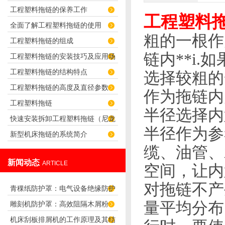
工程塑料拖链的保养工作
君选择！
工程塑料
全面了解工程塑料拖链的使用
粗的一根作
工程塑料拖链的组成
链内
**i.
如
工程塑料拖链的安装技巧及应用场
工程塑料拖链的结构特点
选择较粗的
合
工程塑料拖链的高度及直径参数
作为拖链内
工程塑料拖链
半径选择内
快速安装拆卸工程塑料拖链（尼龙
半径作为参
新型机床拖链的系统简介
拖链）的技巧
缆、油管、
新闻动态
ARTICLE
空间，让内
对拖链不产
青稞纸防护罩：电气设备绝缘防护
量平均分布
雕刻机防护罩：高效阻隔木屑粉
专用方案
机床刮板排屑机的工作原理及其结
尘，守护设备精度与安全