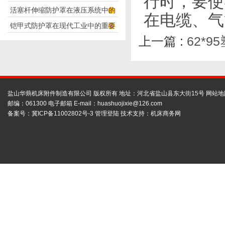
行时，要使
活塞杆伸缩防护罩在液压系统中的
构分析
在电缆、气
铠甲式防护罩在现代工业中的重要
应用
上一篇 :
62*9
性
盐山华蒴机床附件制造有限公司 版权所有 地址：河北省盐山县东大街15号
网站地
邮编：061300 电子邮箱 E-mail：
huashuojixie@126.com
备案号：
冀ICP备11002802号-3
管理登陆
技术支持：
机床商务网