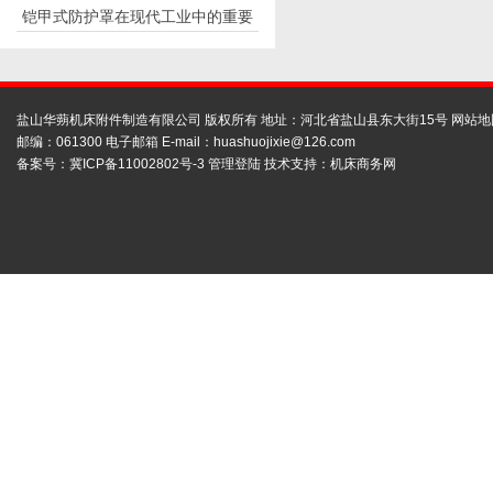
铠甲式防护罩在现代工业中的重要
应用
性
盐山华蒴机床附件制造有限公司 版权所有 地址：河北省盐山县东大街15号
网站地
邮编：061300 电子邮箱 E-mail：
huashuojixie@126.com
备案号：
冀ICP备11002802号-3
管理登陆
技术支持：
机床商务网