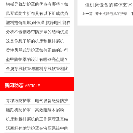
钢板导轨防护罩的优点有哪些？如
强机床设备的整体艺术
的噪声
风琴式防尘折布具有以下组成优势
上一篇 :
齐全抗静电风琴护罩
下
何安装？
塑料拖链阻燃,耐低温,抗静电性能在
分析不锈钢卷帘防护罩的结构优点
实际运用中的重要性说明
这是你想了解的机床刮板排屑机
柔性风琴式防护罩如何正确的进行
吗？快来看看吧！
盔甲防护罩的设计有哪些亮点呢？
安装？
金属穿线软管与塑料穿线软管相比
谁应用更广泛？
新闻动态
ARTICLE
青稞纸防护罩：电气设备绝缘防护
雕刻机防护罩：高效阻隔木屑粉
专用方案
机床刮板排屑机的工作原理及其结
尘，守护设备精度与安全
活塞杆伸缩防护罩在液压系统中的
构分析