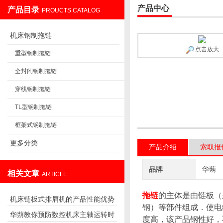
产品中心
产品目录
PROUCTS CATALOG
盐山华蒴机床附件制造有限公司
机床钢制拖链
点击放大
重型钢制拖链
全封闭钢制拖链
穿线钢制拖链
TL型钢制拖链
框架式钢制拖链
更多分类
产品介绍
索取报
品牌
华蒴
相关文章
ARTICLE
拖链
的主体是由链板
（
机床链板式排屑机的产品性能优势
钢
）
等部件组成．使电
华蒴教你预防数控机床主轴运转时
及用途
度高，该产品钢性好，