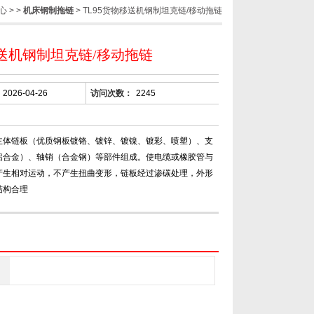
心
> >
机床钢制拖链
> TL95货物移送机钢制坦克链/移动拖链
送机钢制坦克链/移动拖链
2026-04-26
访问次数：
2245
主体链板（优质钢板镀铬、镀锌、镀镍、镀彩、喷塑）、支
铝合金）、轴销（合金钢）等部件组成。使电缆或橡胶管与
产生相对运动，不产生扭曲变形，链板经过渗碳处理，外形
结构合理