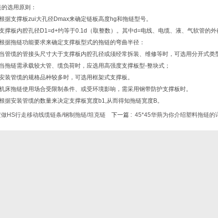
链的选用原则：
支撑板zui大孔径Dmax来确定链板高度hg和拖链型号。
板内腔孔径D1=d+约等于0.1d（取整数）。其中d=电线、电缆、液、气软管的外
据拖链功能要求来确定支撑板型式的拖链的弯曲半径：
管缆的管接头尺寸大于支撑板内腔孔径或须经常拆装、维修等时，可选用分开式类
拖链需承载较大管、缆负荷时，应选用高强度支撑板型-整块式；
装管缆的规格品种较多时，可选用框架式支撑板。
床拖链使用场合受限制条件、或受环境影响，需采用钢带防护支撑板时。
据安装管缆的数量来决定支撑板宽度b1,从而得知拖链宽度B。
定做HS行走移动线缆链条/钢制拖链/坦克链
下一篇 :
45*45华蒴为你介绍塑料拖链的