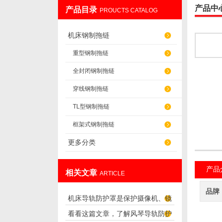
产品中
产品目录
PROUCTS CATALOG
盐山华蒴机床附件制造有限公司
机床钢制拖链
重型钢制拖链
全封闭钢制拖链
穿线钢制拖链
TL型钢制拖链
框架式钢制拖链
更多分类
产品
相关文章
ARTICLE
品牌
机床导轨防护罩是保护摄像机、镜
看看这篇文章，了解风琴导轨防护
头正常工作的防护罩