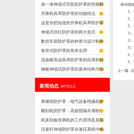
谈一谈伸缩式导轨防护罩的性能特
移动拖
罩的特性
1、根据
升降机风琴防护罩的功能特点
点及其优点
2、支撑
这是你想知道的升降机风琴防护罩
3、根
伸缩式丝杠防护罩的两大形式
吗？
1）当
2）当
数控车床防护罩的种类与设计制作
3）安
卷帘式防护罩的简单实用
要求
4、机
浅谈耐高温风琴防护罩的应用和特
5、根
钢板伸缩式防护罩的基本结构与功
点
上一篇 :
能介绍
新闻动态
ARTICLE
青稞纸防护罩：电气设备绝缘防护
雕刻机防护罩：高效阻隔木屑粉
专用方案
机床刮板排屑机的工作原理及其结
尘，守护设备精度与安全
活塞杆伸缩防护罩在液压系统中的
构分析